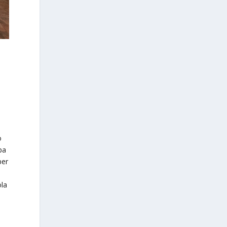
–
o
pa
per
ola