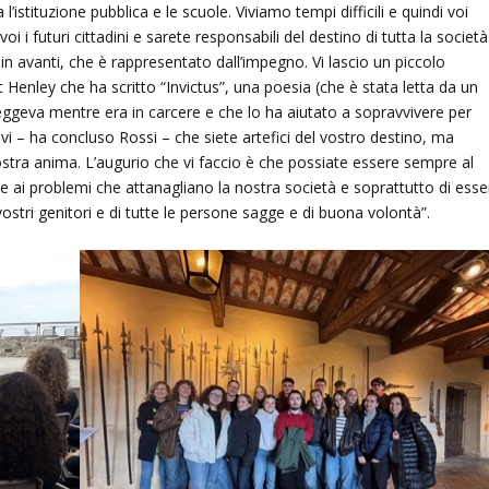
istituzione pubblica e le scuole. Viviamo tempi difficili e quindi voi
 i futuri cittadini e sarete responsabili del destino di tutta la società
n avanti, che è rappresentato dall’impegno. Vi lascio un piccolo
 Henley che ha scritto “Invictus”, una poesia (che è stata letta da un
eggeva mentre era in carcere e che lo ha aiutato a sopravvivere per
evi – ha concluso Rossi – che siete artefici del vostro destino, ma
 vostra anima. L’augurio che vi faccio è che possiate essere sempre al
nte ai problemi che attanagliano la nostra società e soprattutto di esse
vostri genitori e di tutte le persone sagge e di buona volontà”.