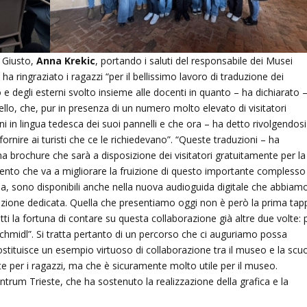
n Giusto,
Anna Krekic
, portando i saluti del responsabile dei Musei
, ha ringraziato i ragazzi “per il bellissimo lavoro di traduzione dei
o e degli esterni svolto insieme alle docenti in quanto – ha dichiarato 
llo, che, pur in presenza di un numero molto elevato di visitatori
 in lingua tedesca dei suoi pannelli e che ora – ha detto rivolgendosi
rnire ai turisti che ce le richiedevano”. “Queste traduzioni – ha
ma brochure che sarà a disposizione dei visitatori gratuitamente per la
mento che va a migliorare la fruizione di questo importante complesso
ea, sono disponibili anche nella nuova audioguida digitale che abbiam
zione dedicata. Quella che presentiamo oggi non è però la prima tap
ti la fortuna di contare su questa collaborazione già altre due volte: 
Schmidl”. Si tratta pertanto di un percorso che ci auguriamo possa
ostituisce un esempio virtuoso di collaborazione tra il museo e la scu
te per i ragazzi, ma che è sicuramente molto utile per il museo.
ntrum Trieste, che ha sostenuto la realizzazione della grafica e la