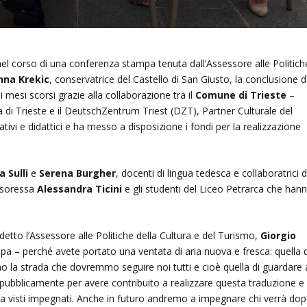
nel corso di una conferenza stampa tenuta dall’Assessore alle Politich
nna Krekic
, conservatrice del Castello di San Giusto, la conclusione d
ei mesi scorsi grazie alla collaborazione tra il
Comune di Trieste
–
a di Trieste e il DeutschZentrum Triest (DZT), Partner Culturale del
ativi e didattici e ha messo a disposizione i fondi per la realizzazione
a Sulli
e
Serena Burgher
, docenti di lingua tedesca e collaboratrici d
essoressa
Alessandra Ticini
e gli studenti del Liceo Petrarca che han
detto l’Assessore alle Politiche della Cultura e del Turismo,
Giorgio
a – perché avete portato una ventata di aria nuova e fresca: quella d
no la strada che dovremmo seguire noi tutti e cioè quella di guardare 
rvi pubblicamente per avere contribuito a realizzare questa traduzione e
vi ha visti impegnati. Anche in futuro andremo a impegnare chi verrà do