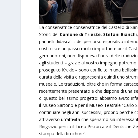
La conservatrice conservatrice del Castello di Sa
Storici del
Comune di Trieste
,
Stefani Bianchi
pannelli didascalici del percorso espositivo intern
costituisce un passo molto importante per il Caste
germanofoni, non disponeva finora delle traduzioni
agli studenti – grazie al vostro impegno potremo fo
proseguito Krekic – sono confluite in una bellissi
durata della visita e rappresenta quindi uno stru
museale. Le traduzioni, oltre che in forma cartac
recentemente presentato e che dispone di una se
di questo bellissimo progetto: abbiamo avuto infat
il Museo Sartorio e per il Museo Teatrale “Carlo 
continuare negli anni successivi, proprio perché c
attraverso un’attività che speriamo sia interessan
Ringrazio perciò il Liceo Petrarca e il Deutsche Ze
stampa della brochure”.