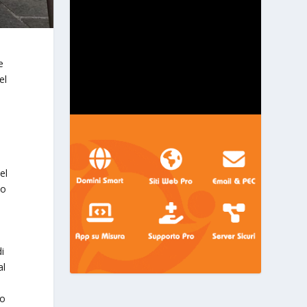
e
el
el
no
i
al
po