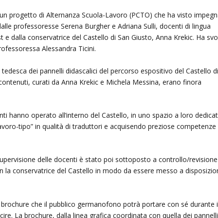
 un progetto di Alternanza Scuola-Lavoro (PCTO) che ha visto impegn
i dalle professoresse Serena Burgher e Adriana Sulli, docenti di lingua
 e dalla conservatrice del Castello di San Giusto, Anna Krekic. Ha svo
professoressa Alessandra Ticini.
 tedesca dei pannelli didascalici del percorso espositivo del Castello d
 contenuti, curati da Anna Krekic e Michela Messina, erano finora
ti hanno operato all’interno del Castello, in uno spazio a loro dedica
voro-tipo” in qualità di traduttori e acquisendo preziose competenze
 supervisione delle docenti è stato poi sottoposto a controllo/revisione
on la conservatrice del Castello in modo da essere messo a disposizi
a brochure che il pubblico germanofono potrà portare con sé durante i
ire. La brochure, dalla linea grafica coordinata con quella dei pannell