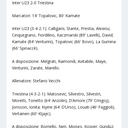
Inter U23 2-0 Triestina
Marcatori: 14′ Topalovic, 80′ Kamate
Inter U23 (3-4-2-1): Calligaris; Stante, Prestia, Alexiou;
Cinquegrano, Fiordilino, Kaczmarski (89′ Lavelli), David;
Kamate (84′ Venturini), Topalovic (66′ Bovo), La Gumina
(66′ Spinaccè).
A disposizione: Melgrati, Raimondi, Avitabile, Maye,
Venturini, Zarate, Marello.
Allenatore: Stefano Vecchi
Triestina (4-3-2-1): Matosevic; Silvestro, Silvestri,
Moretti, Tonetto (64′ Anzolin); D’Amore (79′ Crnigoj),
Jonsson, Ionita; Kiyine (64′ D’Urso), Louati (46′ Faggioli),
Vertainen (60′ Kljajic).
A disposizione: Borriello, Neri, Moises, Kosijer, Gündüz.