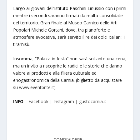
Largo ai giovani dell’Istituto Paschini Linussio con i primi
mentre i secondi saranno firmati da realtà consolidate
del territorio. Gran finale al Museo Carnico delle Arti
Popolari Michele Gortani, dove, tra pianoforte e
atmosfere evocative, sarà servito il re dei dolci italiani: il
tiramisù.
Insomma, “Palazzi in festa” non sarà soltanto una cena,
ma un invito a riscoprire le radici e le storie che danno
valore ai prodotti e alla filiera culturale ed
enogastronomica della Carnia. (biglietto da acquistare
su
www.eventbrite.it
).
INFO
–
Facebook
|
Instagram
|
gustocarnia.it
CONDIVIDERE: