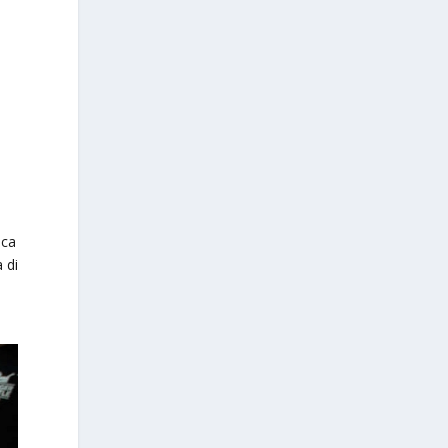
ica
 di