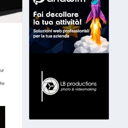
l
our
che