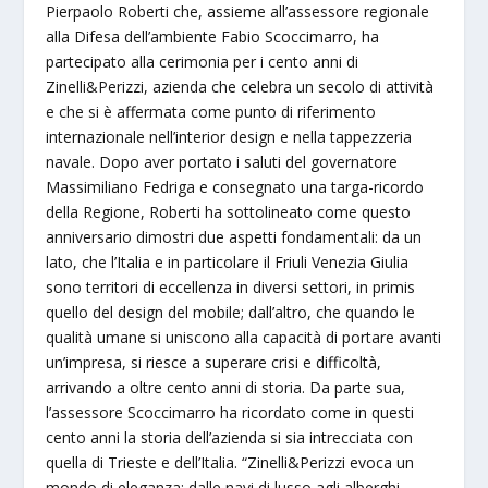
Pierpaolo Roberti che, assieme all’assessore regionale
alla Difesa dell’ambiente Fabio Scoccimarro, ha
partecipato alla cerimonia per i cento anni di
Zinelli&Perizzi, azienda che celebra un secolo di attività
e che si è affermata come punto di riferimento
internazionale nell’interior design e nella tappezzeria
navale. Dopo aver portato i saluti del governatore
Massimiliano Fedriga e consegnato una targa-ricordo
della Regione, Roberti ha sottolineato come questo
anniversario dimostri due aspetti fondamentali: da un
lato, che l’Italia e in particolare il Friuli Venezia Giulia
sono territori di eccellenza in diversi settori, in primis
quello del design del mobile; dall’altro, che quando le
qualità umane si uniscono alla capacità di portare avanti
un’impresa, si riesce a superare crisi e difficoltà,
arrivando a oltre cento anni di storia. Da parte sua,
l’assessore Scoccimarro ha ricordato come in questi
cento anni la storia dell’azienda si sia intrecciata con
quella di Trieste e dell’Italia. “Zinelli&Perizzi evoca un
mondo di eleganza: dalle navi di lusso agli alberghi