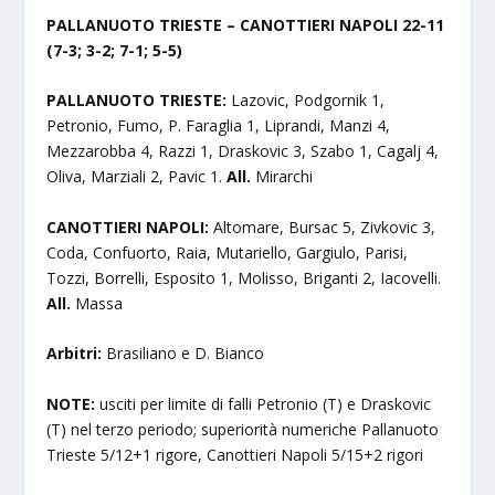
PALLANUOTO TRIESTE – CANOTTIERI NAPOLI 22-11
(7-3; 3-2; 7-1; 5-5)
PALLANUOTO TRIESTE:
Lazovic, Podgornik 1,
Petronio, Fumo, P. Faraglia 1, Liprandi, Manzi 4,
Mezzarobba 4, Razzi 1, Draskovic 3, Szabo 1, Cagalj 4,
Oliva, Marziali 2, Pavic 1.
All.
Mirarchi
CANOTTIERI NAPOLI:
Altomare, Bursac 5, Zivkovic 3,
Coda, Confuorto, Raia, Mutariello, Gargiulo, Parisi,
Tozzi, Borrelli, Esposito 1, Molisso, Briganti 2, Iacovelli.
All.
Massa
Arbitri:
Brasiliano e D. Bianco
NOTE:
usciti per limite di falli Petronio (T) e Draskovic
(T) nel terzo periodo; superiorità numeriche Pallanuoto
Trieste 5/12+1 rigore, Canottieri Napoli 5/15+2 rigori