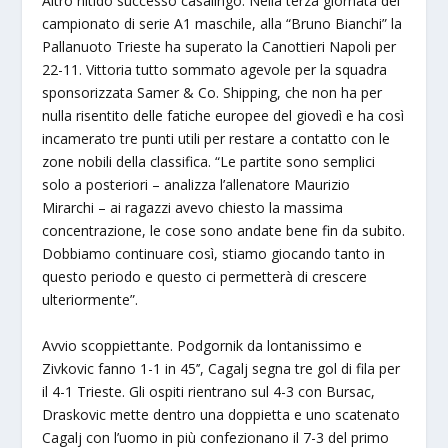
Altro nitido successo casalingo. Nella terza giornata del
campionato di serie A1 maschile, alla “Bruno Bianchi” la
Pallanuoto Trieste ha superato la Canottieri Napoli per
22-11. Vittoria tutto sommato agevole per la squadra
sponsorizzata Samer & Co. Shipping, che non ha per
nulla risentito delle fatiche europee del giovedì e ha così
incamerato tre punti utili per restare a contatto con le
zone nobili della classifica. “Le partite sono semplici
solo a posteriori – analizza l’allenatore Maurizio
Mirarchi – ai ragazzi avevo chiesto la massima
concentrazione, le cose sono andate bene fin da subito.
Dobbiamo continuare così, stiamo giocando tanto in
questo periodo e questo ci permetterà di crescere
ulteriormente”.
Avvio scoppiettante. Podgornik da lontanissimo e
Zivkovic fanno 1-1 in 45’’, Cagalj segna tre gol di fila per
il 4-1 Trieste. Gli ospiti rientrano sul 4-3 con Bursac,
Draskovic mette dentro una doppietta e uno scatenato
Cagalj con l’uomo in più confezionano il 7-3 del primo