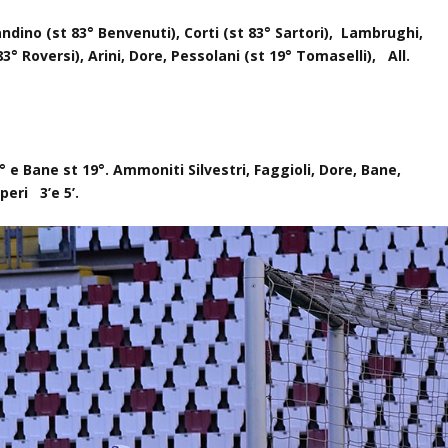
andino (st 83° Benvenuti), Corti (st 83° Sartori),
Lambrughi,
83° Roversi)
, Arini, Dore, Pessolani
(st 19° Tomaselli)
,
All.
3° e Bane st 19°. A
mmoniti
Silvestri, Faggioli, Dore, Bane,
cuperi
3’
e
5’
.