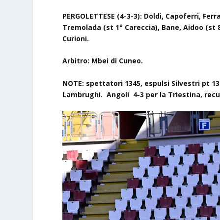
PERGOLETTESE (4-
3-3
): Doldi, Capoferri,
Ferr
Tremolada (st 1° Careccia),
Bane, Aidoo
(st 
Curioni.
Arbitro:
Mbei
di
Cuneo
.
NOTE
:
spettatori 1345, espulsi Silvestri pt 1
Lambrughi.
Angoli
4-3
per la Triestina, re