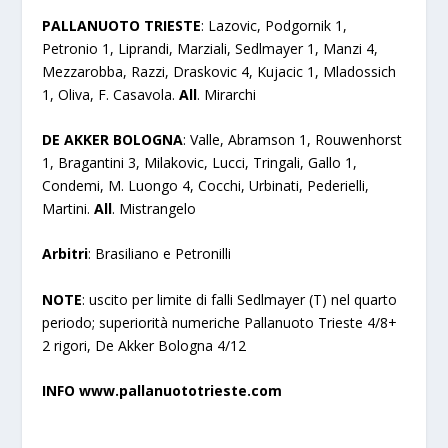
PALLANUOTO TRIESTE
: Lazovic, Podgornik 1,
Petronio 1, Liprandi, Marziali, Sedlmayer 1, Manzi 4,
Mezzarobba, Razzi, Draskovic 4, Kujacic 1, Mladossich
1, Oliva, F. Casavola.
All
. Mirarchi
DE AKKER BOLOGNA
: Valle, Abramson 1, Rouwenhorst
1, Bragantini 3, Milakovic, Lucci, Tringali, Gallo 1,
Condemi, M. Luongo 4, Cocchi, Urbinati, Pederielli,
Martini.
All
. Mistrangelo
Arbitri
: Brasiliano e Petronilli
NOTE
: uscito per limite di falli Sedlmayer (T) nel quarto
periodo; superiorità numeriche Pallanuoto Trieste 4/8+
2 rigori, De Akker Bologna 4/12
INFO www.pallanuototrieste.com