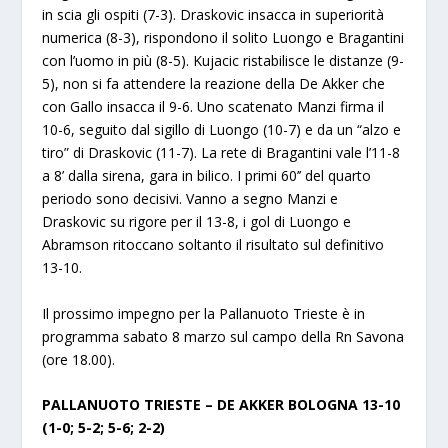
in scia gli ospiti (7-3). Draskovic insacca in superiorità
numerica (8-3), rispondono il solito Luongo e Bragantini
con l’uomo in più (8-5). Kujacic ristabilisce le distanze (9-
5), non si fa attendere la reazione della De Akker che
con Gallo insacca il 9-6. Uno scatenato Manzi firma il
10-6, seguito dal sigillo di Luongo (10-7) e da un “alzo e
tiro” di Draskovic (11-7). La rete di Bragantini vale l’11-8
a 8’ dalla sirena, gara in bilico. I primi 60’’ del quarto
periodo sono decisivi. Vanno a segno Manzi e
Draskovic su rigore per il 13-8, i gol di Luongo e
Abramson ritoccano soltanto il risultato sul definitivo
13-10.
Il prossimo impegno per la Pallanuoto Trieste è in
programma sabato 8 marzo sul campo della Rn Savona
(ore 18.00).
PALLANUOTO TRIESTE – DE AKKER BOLOGNA 13-10
(1-0; 5-2; 5-6; 2-2)