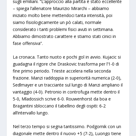
sugli emiliani. “L’approccio alla partita è stato eccellente
– spiega l’allenatore Maurizio Mirarchi – abbiamo
iniziato molto bene mettendoci tanta intensità, poi
siamo fisiologicamente un pò calati, normale
considerato i tanti problemi fisici avuti in settimana.
Abbiamo dimostrato carattere e stiamo stati cinici in
fase offensiva”.
La cronaca. Tanto nuoto e pochi gol in avvio. Kujacic si
guadagna il rigore che Draskovic trasforma per l’1-0 di
fine primo periodo. Trieste accelera nella seconda
frazione. Manzi raddoppia in superiorità numerica (2-0),
Sedlmayer e un tracciante sul lungo di Manzi ampliano il
vantaggio (4-0). Petronio in controfuga mette dentro il
5-0, Mladossich scrive 6-0. Rouwenhorst da boa e
Bragantini sbloccano il tabellino degli ospiti: 6-2
all’intervallo lungo.
Nel terzo tempo si segna tantissimo. Podgornik con un
diagonale mette dentro il nuovo +5 (7-2), Luongo tiene