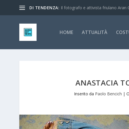
DI TENDENZA:
Il fotografo e attivista friulano Aran 
HOME
ATTUALITÀ
COST
ANASTACIA T
Inserito da
Paolo Bencich
|
O