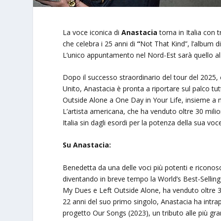
La voce iconica di
Anastacia
torna in Italia con
che celebra i 25 anni di
“
Not That Kind”, l’album di
L’unico appuntamento nel Nord-Est sarà quello a
Dopo il successo straordinario del tour del 2025, 
Unito, Anastacia è pronta a riportare sul palco tu
Outside Alone a One Day in Your Life, insieme a n
L’artista americana, che ha venduto oltre 30 mili
Italia sin dagli esordi per la potenza della sua vo
Su Anastacia:
Benedetta da una delle voci più potenti e riconosc
diventando in breve tempo la World’s Best-Sellin
My Dues e Left Outside Alone, ha venduto oltre 30
22 anni del suo primo singolo, Anastacia ha intra
progetto Our Songs (2023), un tributo alle più gra