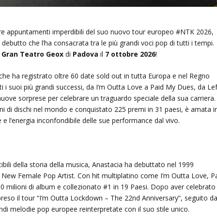
 tre appuntamenti imperdibili del suo nuovo tour europeo #NTK 2026,
 debutto che l’ha consacrata tra le più grandi voci pop di tutti i tempi.
l
Gran Teatro Geox
di
Padova
il
7 ottobre 2026
!
che ha registrato oltre 60 date sold out in tutta Europa e nel Regno
tti i suoi più grandi successi, da I’m Outta Love a Paid My Dues, da Lef
uove sorprese per celebrare un traguardo speciale della sua carriera.
oni di dischi nel mondo e conquistato 225 premi in 31 paesi, è amata i
ce e l’energia inconfondibile delle sue performance dal vivo.
ibili della storia della musica, Anastacia ha debuttato nel 1999
g New Female Pop Artist. Con hit multiplatino come I’m Outta Love, P
 milioni di album e collezionato #1 in 19 Paesi. Dopo aver celebrato 
preso il tour “I’m Outta Lockdown – The 22nd Anniversary”, seguito da
ndi melodie pop europee reinterpretate con il suo stile unico.