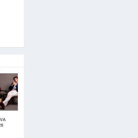
IVA
26