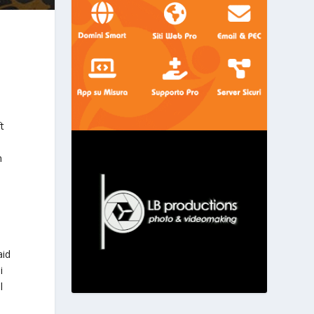
t
n
aid
i
l