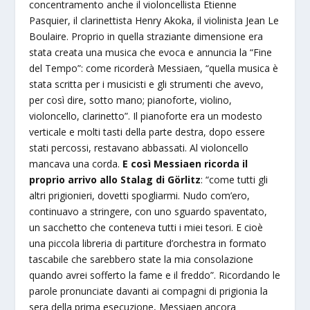
concentramento anche il violoncellista Etienne
Pasquier, il clarinettista Henry Akoka, il violinista Jean Le
Boulaire. Proprio in quella straziante dimensione era
stata creata una musica che evoca e annuncia la “Fine
del Tempo”: come ricorderà Messiaen, “quella musica è
stata scritta per i musicisti e gli strumenti che avevo,
per così dire, sotto mano; pianoforte, violino,
violoncello, clarinetto”. Il pianoforte era un modesto
verticale e molti tasti della parte destra, dopo essere
stati percossi, restavano abbassati. Al violoncello
mancava una corda.
E così Messiaen ricorda il
proprio arrivo allo Stalag di Görlitz
: “come tutti gli
altri prigionieri, dovetti spogliarmi. Nudo com’ero,
continuavo a stringere, con uno sguardo spaventato,
un sacchetto che conteneva tutti i miei tesori. E cioè
una piccola libreria di partiture d’orchestra in formato
tascabile che sarebbero state la mia consolazione
quando avrei sofferto la fame e il freddo”. Ricordando le
parole pronunciate davanti ai compagni di prigionia la
sera della prima esecuzione, Messiaen ancora