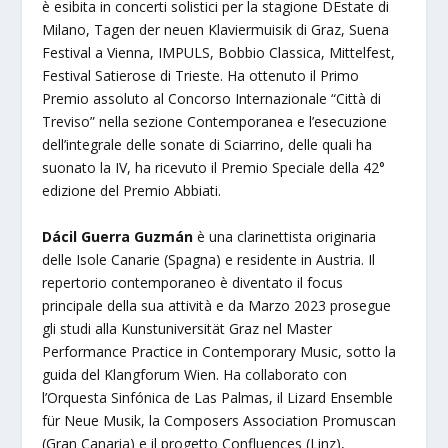
è esibita in concerti solistici per la stagione DEstate di
Milano, Tagen der neuen Klaviermuisik di Graz, Suena
Festival a Vienna, IMPULS, Bobbio Classica, Mittelfest,
Festival Satierose di Trieste. Ha ottenuto il Primo
Premio assoluto al Concorso Internazionale “Città di
Treviso” nella sezione Contemporanea e l’esecuzione
dell’integrale delle sonate di Sciarrino, delle quali ha
suonato la IV, ha ricevuto il Premio Speciale della 42°
edizione del Premio Abbiati.
Dácil Guerra Guzmán
è una clarinettista originaria
delle Isole Canarie (Spagna) e residente in Austria. Il
repertorio contemporaneo è diventato il focus
principale della sua attività e da Marzo 2023 prosegue
gli studi alla Kunstuniversität Graz nel Master
Performance Practice in Contemporary Music, sotto la
guida del Klangforum Wien. Ha collaborato con
l’Orquesta Sinfónica de Las Palmas, il Lizard Ensemble
für Neue Musik, la Composers Association Promuscan
(Gran Canaria) e il progetto Confluences (Linz),