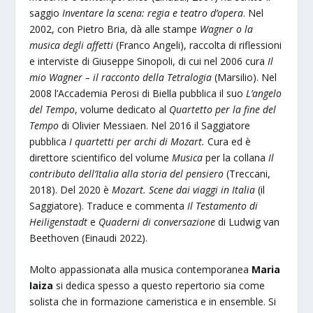
saggio
Inventare la scena: regia e teatro d’opera
. Nel
2002, con Pietro Bria, dà alle stampe
Wagner o la
musica degli affetti
(Franco Angeli), raccolta di riflessioni
e interviste di Giuseppe Sinopoli, di cui nel 2006 cura
Il
mio Wagner – il racconto della Tetralogia
(Marsilio). Nel
2008 l’Accademia Perosi di Biella pubblica il suo
L’angelo
del Tempo
, volume dedicato al
Quartetto per la fine del
Tempo
di Olivier Messiaen. Nel 2016 il Saggiatore
pubblica
I quartetti per archi di Mozart.
Cura ed è
direttore scientifico del volume
Musica
per la collana
Il
contributo dell’Italia alla storia del pensiero
(Treccani,
2018). Del 2020 è
Mozart. Scene dai viaggi in Italia
(il
Saggiatore). Traduce e commenta
Il Testamento di
Heiligenstadt
e
Quaderni di conversazione
di Ludwig van
Beethoven (Einaudi 2022).
Molto appassionata alla musica contemporanea
Maria
Iaiza
si dedica spesso a questo repertorio sia come
solista che in formazione cameristica e in ensemble. Si