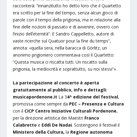
racconterà: “innanzitutto ho detto loro che il Quartetto
era scritto per la fine del tempo, senza alcun gioco di
parole con il tempo della prigionia, ma in relazione alla
fine delle nozioni di passato e di avvenire, ovvero con
l’inizio dell’eternità”. E Sandro Cappelletto, autore di
vaste ricerche sul Quatuor pour la fine du temps”,
annota: «quella sera, nella baracca di Görlitz, un
anonimo prigioniero commentava così il Quartetto:
“Questa musica ci riscatta tutti. Un riscatto sulla
prigionia, la mediocrità e soprattutto, su noi stessi”».
La partecipazione al concerto è aperta
gratuitamente al pubblico, i
nfo e dettagli:
musicapordenone.it
La 3
4^ edizione del festival
,
promossa come sempre da
PEC – Presenza e Cultura
con il
CICP Centro Iniziative Culturali Pordenone
,
per la direzione artistica dei Maestri
Franco
Calabretto
e
Eddi De Nadai
. Sostengono il festival il
Ministero della Cultura,
la
Regione autonoma