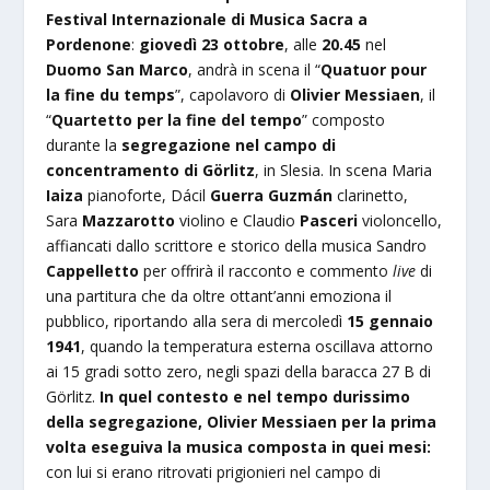
Festival Internazionale di Musica Sacra a
Pordenone
:
giovedì 23 ottobre
, alle
20.45
nel
Duomo San Marco
, andrà in scena il “
Quatuor pour
la fine du temps
”, capolavoro di
Olivier Messiaen
, il
“
Quartetto per la fine del tempo
” composto
durante la
segregazione nel campo di
concentramento di
Görlitz
, in Slesia. In scena Maria
Iaiza
pianoforte, Dácil
Guerra Guzmán
clarinetto,
Sara
Mazzarotto
violino e Claudio
Pasceri
violoncello,
affiancati dallo scrittore e storico della musica Sandro
Cappelletto
per offrirà il racconto e commento
live
di
una partitura che da oltre ottant’anni emoziona il
pubblico, riportando alla sera di mercoledì
15 gennaio
1941
, quando la temperatura esterna oscillava attorno
ai 15 gradi sotto zero, negli spazi della baracca 27 B di
Görlitz.
In quel contesto e nel tempo durissimo
della segregazione, Olivier Messiaen per la prima
volta eseguiva la musica composta in quei mesi:
con lui si erano ritrovati prigionieri nel campo di