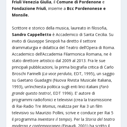
Friuli Venezia Giulia
, il
Comune di Pordenone
e
Fondazione Friuli
, insieme a
Bcc Pordenonese e
Monsile.
Scrittore e storico della musica, laureato in filosofia,
Sandro Cappelletto
è Accademico di Santa Cecilia. Su
invito di Giuseppe Sinopoli ha diretto il settore
drammaturgia e didattica del Teatro dell’Opera di Roma.
Accademico dell’Accademia Filarmonica Romana, ne è
stato direttore artistico dal 2009 al 2013. Fra le sue
principali pubblicazioni, la prima biografia critica di Carlo
Broschi Farinelli (
La voce perduta
, EDT, 1995), un saggio
su Gaetano Guadagni (Nuova Rivista Musicale Italiana,
1993), un’inchiesta politica sugli enti lirici italiani (
Farò
grande questo teatro!
, EDT 1996). E’ autore di
programmi radiofonici e televisivi (crea la trasmissione
di Rai-Radio Tre
Momus
, realizza per Rai 3 un film
televisivo su Maurizio Pollini, scrive e conduce per Rai 5
il programma
Inventare il tempo
). Per la
Storia del teatro
moderno e contemporaneo
(Einaudi, 2001) ha scritto il