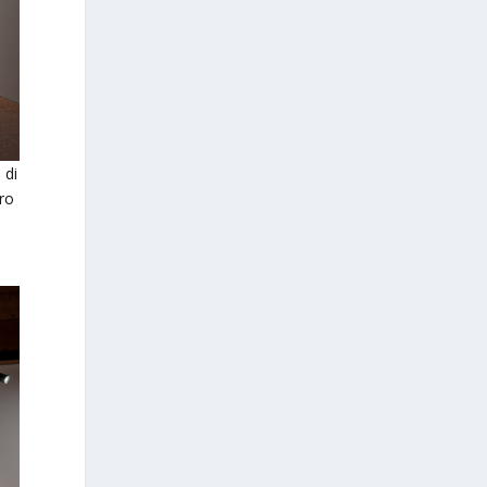
 di
oro