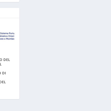
 DEL
L
 DI
DEL