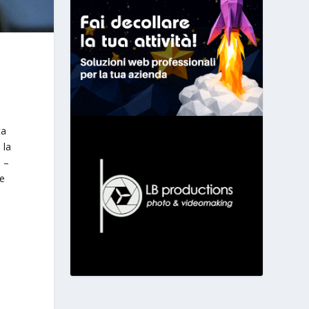
ta
 la
o –
re