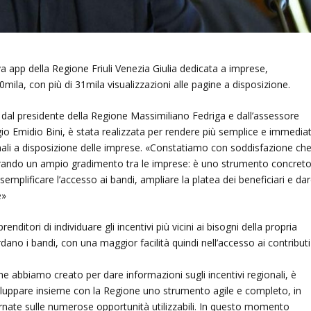
va app della Regione Friuli Venezia Giulia dedicata a imprese,
 50mila, con più di 31mila visualizzazioni alle pagine a disposizione.
e dal presidente della Regione Massimiliano Fedriga e dall’assessore
rgio Emidio Bini, è stata realizzata per rendere più semplice e immedia
ionali a disposizione delle imprese. «Constatiamo con soddisfazione che
ontrando un ampio gradimento tra le imprese: è uno strumento concret
semplificare l’accesso ai bandi, ampliare la platea dei beneficiari e da
e»
renditori di individuare gli incentivi più vicini ai bisogni della propria
dano i bandi, con una maggior facilità quindi nell’accesso ai contributi
e abbiamo creato per dare informazioni sugli incentivi regionali, è
viluppare insieme con la Regione uno strumento agile e completo, in
ate sulle numerose opportunità utilizzabili. In questo momento