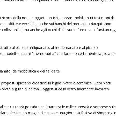
i ricordi della nonna, oggetti antichi, soprammobili; muti testimoni di 
e soffitte e vecchi bauli che sui banchi del mercatino riacquistano
collezionisti, ma anche agli occhi di chi vuole fare o vuol farsi un reg
utto al piccolo antiquariato, al modernariato e al piccolo
ure, modellini e altre “memorabilia” che faranno certamente la gioia deg
nato, dell’hobbistica e del fai da te.
co proposti spiccano creazioni in legno, vetro e ceramica. E poi piatti
olorate a guisa di animali, oggettistica in vetro finemente lavorata,
alle 19.00 sarà possibile spulciare tra le mille curiosità e sorprese stile
alare, decidendo magari di passare una giornata festiva di shopping i