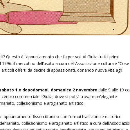
? Questo è l’appuntamento che fa per voi. Al Giulia tutti i primi
 1996: il mercatino dell’usato a cura dell’Associazione culturale “Cose 
li articoli offerti da decine di appassionati, donando nuova vita agli
sabato 1 e dopodomani, domenica 2 novembre
dalle 9 alle 19 c
el centro commerciale ilGiulia, dove si potrà trovare un’elegante
nariato, collezionismo e artigianato artistico.
 un appuntamento fisso cittadino con l’ormai tradizionale e storico
dernariato, collezionismo e artigianato artistico a cura dell’Associazi
vetrina dedicata ad antiquariato, modernariato, creazioni artigianali e