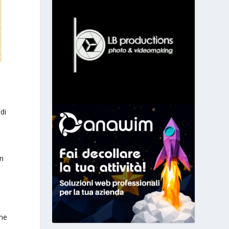
di
on
one