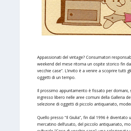
Appassionati del vintage? Consumatori responsabili
weekend del mese ritorna un ospite storico fin dal
vecchie case”. L’invito è a venire a scoprire tutti g
oggetti di un tempo.
Il prossimo appuntamento è fissato per domani,
ingresso libero nelle aree comuni della Galleria d
selezione di oggetti di piccolo antiquariato, moder
Quello presso “Il Giulia”, fin dal 1996 è diventato
mercatino dell’usato, del piccolo antiquariato, mo
culturale “Cose di vecchie case”: una selezionata 