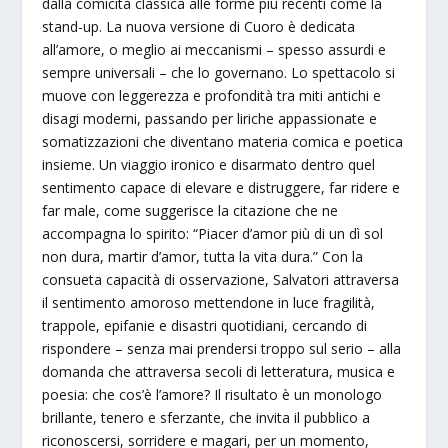
dalla comicità classica alle forme più recenti come la
stand-up. La nuova versione di Cuoro è dedicata
all’amore, o meglio ai meccanismi – spesso assurdi e
sempre universali – che lo governano. Lo spettacolo si
muove con leggerezza e profondità tra miti antichi e
disagi moderni, passando per liriche appassionate e
somatizzazioni che diventano materia comica e poetica
insieme. Un viaggio ironico e disarmato dentro quel
sentimento capace di elevare e distruggere, far ridere e
far male, come suggerisce la citazione che ne
accompagna lo spirito: “Piacer d’amor più di un dì sol
non dura, martir d’amor, tutta la vita dura.” Con la
consueta capacità di osservazione, Salvatori attraversa
il sentimento amoroso mettendone in luce fragilità,
trappole, epifanie e disastri quotidiani, cercando di
rispondere – senza mai prendersi troppo sul serio – alla
domanda che attraversa secoli di letteratura, musica e
poesia: che cos’è l’amore? Il risultato è un monologo
brillante, tenero e sferzante, che invita il pubblico a
riconoscersi, sorridere e magari, per un momento,