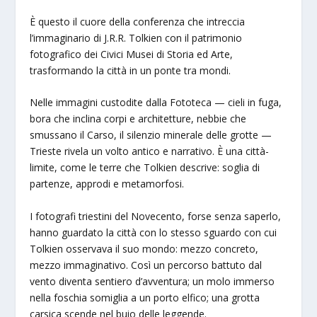
È questo il cuore della conferenza che intreccia
l’immaginario di J.R.R. Tolkien con il patrimonio
fotografico dei Civici Musei di Storia ed Arte,
trasformando la città in un ponte tra mondi.
Nelle immagini custodite dalla Fototeca — cieli in fuga,
bora che inclina corpi e architetture, nebbie che
smussano il Carso, il silenzio minerale delle grotte —
Trieste rivela un volto antico e narrativo. È una città-
limite, come le terre che Tolkien descrive: soglia di
partenze, approdi e metamorfosi.
I fotografi triestini del Novecento, forse senza saperlo,
hanno guardato la città con lo stesso sguardo con cui
Tolkien osservava il suo mondo: mezzo concreto,
mezzo immaginativo. Così un percorso battuto dal
vento diventa sentiero d’avventura; un molo immerso
nella foschia somiglia a un porto elfico; una grotta
carsica scende nel buio delle leggende.