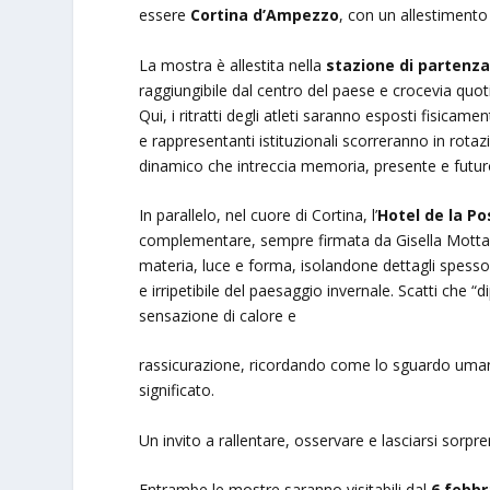
essere
Cortina d’Ampezzo
, con un allestimento
La mostra è allestita nella
stazione di partenza 
raggiungibile dal centro del paese e crocevia quotid
Qui, i ritratti degli atleti saranno esposti fisicame
e rappresentanti istituzionali scorreranno in rot
dinamico che intreccia memoria, presente e futuro 
In parallelo, nel cuore di Cortina, l’
Hotel de la Po
complementare, sempre firmata da Gisella Motta.
materia, luce e forma, isolandone dettagli spesso in
e irripetibile del paesaggio invernale. Scatti che “
sensazione di calore e
rassicurazione, ricordando come lo sguardo umano,
significato.
Un invito a rallentare, osservare e lasciarsi sorp
Entrambe le mostre saranno visitabili dal
6 febbr