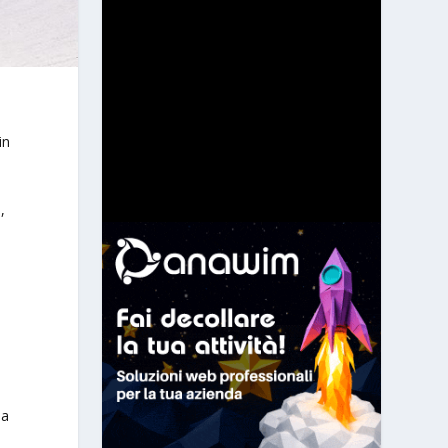
in
,
na