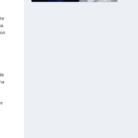
nte
ia.
ori
ile
una
le