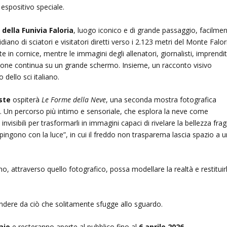
 espositivo speciale.
della Funivia Faloria
, luogo iconico e di grande passaggio, facilme
iano di sciatori e visitatori diretti verso i 2.123 metri del Monte Falor
nte in cornice, mentre le immagini degli allenatori, giornalisti, imprendit
azione continua su un grande schermo. Insieme, un racconto visivo
dello sci italiano.
ste
ospiterà
Le Forme della Neve
, una seconda mostra fotografica
 Un percorso più intimo e sensoriale, che esplora la neve come
visibili per trasformarli in immagini capaci di rivelare la bellezza frag
dipingono con la luce”, in cui il freddo non trasparema lascia spazio a 
 attraverso quello fotografico, possa modellare la realtà e restituir
rendere da ciò che solitamente sfugge allo sguardo.
aio
e resteranno aperte al pubblico fino al
6 aprile 2026
.