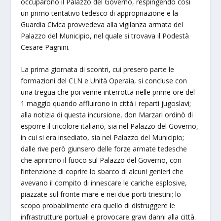
occuparono il Palazzo del Governo, respingendo così
un primo tentativo tedesco di appropriazione e la
Guardia Civica provvedeva alla vigilanza armata del
Palazzo del Municipio, nel quale si trovava il Podestà
Cesare Pagnini.
La prima giornata di scontri, cui presero parte le
formazioni del CLN e Unità Operaia, si concluse con
una tregua che poi venne interrotta nelle prime ore del
1 maggio quando affluirono in città i reparti jugoslavi;
alla notizia di questa incursione, don Marzari ordinò di
esporre il tricolore italiano, sia nel Palazzo del Governo,
in cui si era insediato, sia nel Palazzo del Municipio;
dalle rive però giunsero delle forze armate tedesche
che aprirono il fuoco sul Palazzo del Governo, con
l’intenzione di coprire lo sbarco di alcuni genieri che
avevano il compito di innescare le cariche esplosive,
piazzate sul fronte mare e nei due porti triestini; lo
scopo probabilmente era quello di distruggere le
infrastrutture portuali e provocare gravi danni alla città.