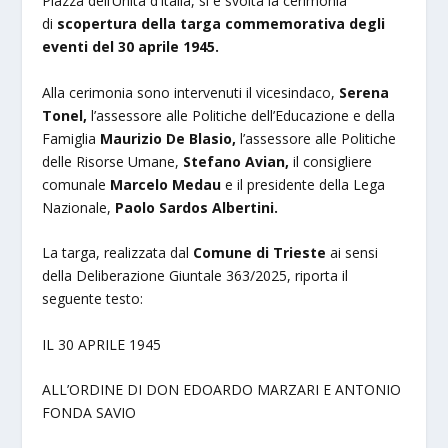
Piazza dell’Unità d’Italia, si è svolta la cerimonia
di
scopertura della targa
commemorativa
degli
eventi del 30 aprile 1945.
Alla cerimonia sono intervenuti il vicesindaco,
Serena
Tonel,
l’assessore alle Politiche dell’Educazione e della
Famiglia
Maurizio De Blasio
,
l’assessore alle Politiche
delle Risorse Umane,
Stefano Avian,
il consigliere
comunale
Marcelo Medau
e il presidente della Lega
Nazionale,
Paolo Sardos Albertini.
La targa, realizzata dal
Comune di Trieste
ai sensi
della Deliberazione Giuntale 363/2025, riporta il
seguente testo:
IL 30 APRILE 1945
ALL’ORDINE DI DON EDOARDO MARZARI E ANTONIO
FONDA SAVIO