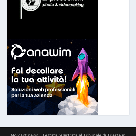
NordEst news - Testata registrata al Tribunale di Trieste in