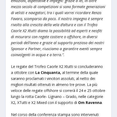
emozioni, aspettative e impegni: grazie a lei, in oltre
mezzo secolo di competizioni si sono formate generazioni
di velisti e navigatori, tra i quali vorrei ricordare Renzo
Favaro, scomparso da poco. Il nostro impegno è sempre
rivolto alla crescita della vela d’altura e con il Trofeo
Caorle X2 Xtutti diamo la possibilità ad esperti e neofiti
di misurarsi con regate costiere o offshore, in diversi
periodi dell’anno e grazie al supporto prezioso dei nostri
Sponsor e Partner, riusciamo a garantire eventi sempre
coinvolgenti in acqua e a terra.”.
Le regate del Trofeo Caorle X2 Xtutti si concluderanno
a ottobre con
La Cinquanta,
al termine della quale
saranno proclamati i vincitori assoluti, al netto dei
migliori risultati ottenuti in almeno tre prove. La più
veloce delle regate offshore si correrà il 24 e 25 ottobre
lungo la rotta Caorle- Lignano – Grado, nelle categorie
X2, XTutti e X2 Mixed con il supporto di
Om Ravenna
.
Nel corso della conferenza stampa sono intervenuti