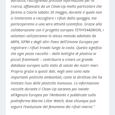
adriatica, raccogliendo preziose informazioni per la
ricerca, affiancato da un Clean-Up molto particolare che
faremo a Caorle sabato 30 maggio, durante il quale non
ci limiteremo a raccogliere i rifiuti dalla spiaggia, ma
parteciperemo a una vera attività scientifica. Grazie alla
collaborazione con il progetto europeo TETHYS4ADRION, i
volontari utilizzeranno lo stesso metodo adottato da
ARPA, ISPRA e dagli altri Paesi dell’Unione Europea per
registrare i rifiuti trovati lungo la costa. Questo significa
che ogni pezzo raccolto – dalle bottiglie di plastica ai
piccoli frammenti – contribuirà a creare un grande
database europeo sullo stato di salute dei nostri mari.
Proprio grazie a questi dati, negli anni sono nate
importanti politiche ambientali, come la direttiva che ha
limitato l’uso delle plastiche monouso. Le informazioni
raccolte durante il Clean‑Up saranno poi inviate
all’Agenzia Europea per l’Ambiente e pubblicate sulla
piattaforma Marine Litter Watch, dove chiunque può
seguire l’evoluzione del fenomeno dei rifiuti marini.”