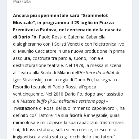
Piazzolla.
Ancora più sperimentale sarà “Grammelot
Musicale”, in programma il 23 luglio in Piazza
Eremitani a Padova, nel centenario della nascita
di Dario Fo.
Paolo Rossi e Caterina Gabanella
dialogheranno con I Solisti Veneti e con l’elettronica live
di Maurilio Cacciatore in una nuova produzione in prima
assoluta, costruita tra parola, suono, ironia e
destrutturazione teatrale. Nel 1978, la messa in scena
al Teatro alla Scala di Milano dell’
Histoire du soldat
di
Igor Stravinskij, con la regia di Dario Fo, ha segnato
l’esordio teatrale di Paolo Rossi, all’epoca
venticinquenne. Nel 2010 Dario Fo, dopo aver assistito
a
Il Mistero buffo (P.S.; nell’umile versione pop) –
rivisitazione di Rossi del suo immenso capolavoro -, ha
definito così l’attore: “la sua fisicità è innegabile, quasi
miracolosa e mi colpisce la sua capacità di trasformarsi.
Lui, di bassa statura, sulla scena cresce, cresce e si
ingigantisce a vista sotto gli occhi dello spettatore”.