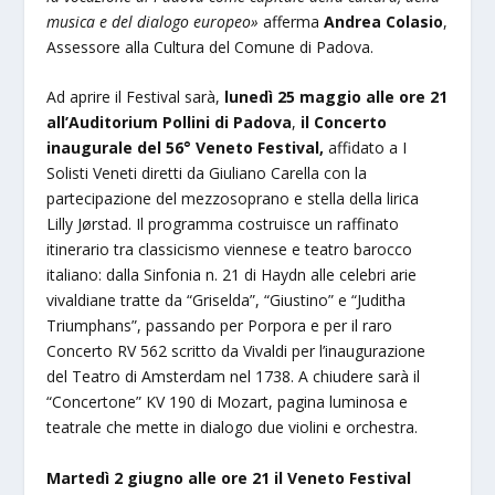
musica e del dialogo europeo»
afferma
Andrea Colasio
,
Assessore alla Cultura del Comune di Padova.
Ad aprire il Festival sarà,
lunedì 25 maggio alle ore 21
all’Auditorium Pollini di Padova
,
il Concerto
inaugurale del 56° Veneto Festival,
affidato a I
Solisti Veneti diretti da Giuliano Carella con la
partecipazione del mezzosoprano e stella della lirica
Lilly Jørstad. Il programma costruisce un raffinato
itinerario tra classicismo viennese e teatro barocco
italiano: dalla Sinfonia n. 21 di Haydn alle celebri arie
vivaldiane tratte da “Griselda”, “Giustino” e “Juditha
Triumphans”, passando per Porpora e per il raro
Concerto RV 562 scritto da Vivaldi per l’inaugurazione
del Teatro di Amsterdam nel 1738. A chiudere sarà il
“Concertone” KV 190 di Mozart, pagina luminosa e
teatrale che mette in dialogo due violini e orchestra.
Martedì 2 giugno alle ore 21 il Veneto Festival