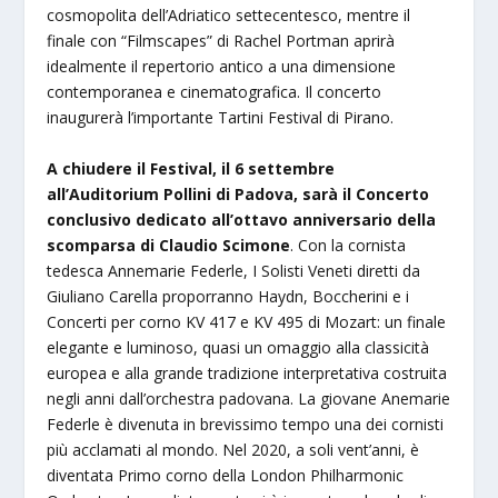
cosmopolita dell’Adriatico settecentesco, mentre il
finale con “Filmscapes” di Rachel Portman aprirà
idealmente il repertorio antico a una dimensione
contemporanea e cinematografica. Il concerto
inaugurerà l’importante Tartini Festival di Pirano.
A chiudere il Festival, il 6 settembre
all’Auditorium Pollini di Padova, sarà il Concerto
conclusivo dedicato all’ottavo anniversario della
scomparsa di Claudio Scimone
. Con la cornista
tedesca Annemarie Federle, I Solisti Veneti diretti da
Giuliano Carella proporranno Haydn, Boccherini e i
Concerti per corno KV 417 e KV 495 di Mozart: un finale
elegante e luminoso, quasi un omaggio alla classicità
europea e alla grande tradizione interpretativa costruita
negli anni dall’orchestra padovana. La giovane Anemarie
Federle è divenuta in brevissimo tempo una dei cornisti
più acclamati al mondo. Nel 2020, a soli vent’anni, è
diventata Primo corno della London Philharmonic