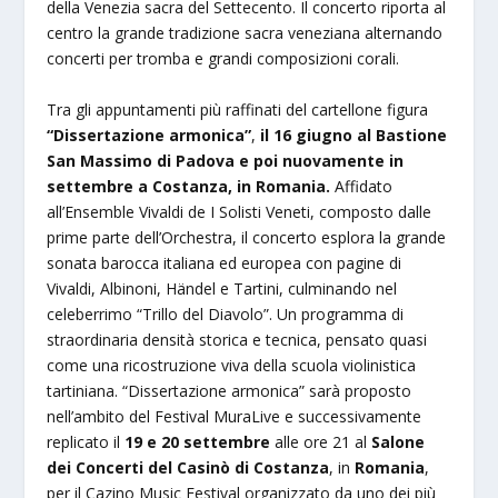
della Venezia sacra del Settecento. Il concerto riporta al
centro la grande tradizione sacra veneziana alternando
concerti per tromba e grandi composizioni corali.
Tra gli appuntamenti più raffinati del cartellone figura
“Dissertazione armonica”
,
il 16 giugno al Bastione
San Massimo di Padova e poi nuovamente in
settembre a Costanza, in Romania.
Affidato
all’Ensemble Vivaldi de I Solisti Veneti, composto dalle
prime parte dell’Orchestra, il concerto esplora la grande
sonata barocca italiana ed europea con pagine di
Vivaldi, Albinoni, Händel e Tartini, culminando nel
celeberrimo “Trillo del Diavolo”. Un programma di
straordinaria densità storica e tecnica, pensato quasi
come una ricostruzione viva della scuola violinistica
tartiniana. “Dissertazione armonica” sarà proposto
nell’ambito del Festival MuraLive e successivamente
replicato il
19 e 20 settembre
alle ore 21 al
Salone
dei Concerti del
Casinò di Costanza
, in
Romania
,
per il Cazino Music Festival organizzato da uno dei più