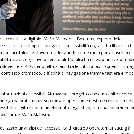
l’accessibilità digitale. Maša Malovrh di Beletrina, esperta della
zzata nello sviluppo di progetti di accessibilità digitale, ha illustrato i
ori turistici italiani e sloveni, evidenziando come molti portali risultino
bilità visive, cognitive o sensoriali. L’analisi ha rilevato un livello med
i sloveni e al 40% per quelli italiani. Tra le criticità più frequenti: immag
so contrasto cromatico, difficoltà di navigazione tramite tastiera e mod
informazioni accessibili. Attraverso il progetto abbiamo unito ricerca,
e linee guida pratiche per supportare operatori e destinazioni turistiche 
ccessibilità digitale non è un elemento aggiuntivo, ma una condizione d
a dichiarato Maša Malovrh.
alizzato un’analisi dell’accessibilità di circa 50 operatori turistici, già