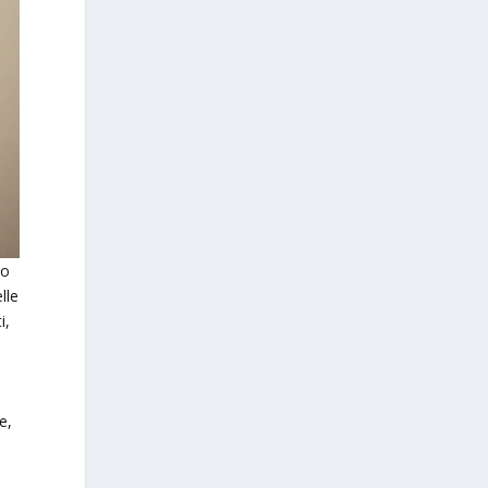
to
lle
i,
e,