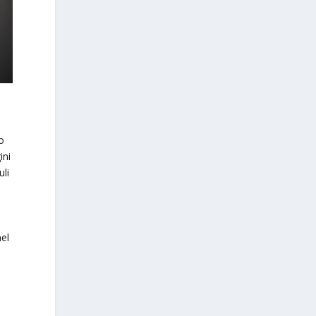
io
ini
uli
nel
i