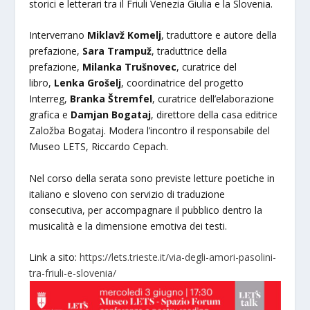
storici e letterari tra il Friuli Venezia Giulia e la Slovenia.
Interverrano
Miklavž Komelj
, traduttore e autore della
prefazione,
Sara Trampuž
, traduttrice della
prefazione,
Milanka Trušnovec
, curatrice del
libro,
Lenka Grošelj
, coordinatrice del progetto
Interreg,
Branka Štremfel
, curatrice dell’elaborazione
grafica e
Damjan Bogataj
, direttore della casa editrice
Založba Bogataj. Modera l’incontro il responsabile del
Museo LETS, Riccardo Cepach.
Nel corso della serata sono previste letture poetiche in
italiano e sloveno con servizio di traduzione
consecutiva, per accompagnare il pubblico dentro la
musicalità e la dimensione emotiva dei testi.
Link a sito:
https://lets.trieste.it/via-degli-amori-pasolini-
tra-friuli-e-slovenia/