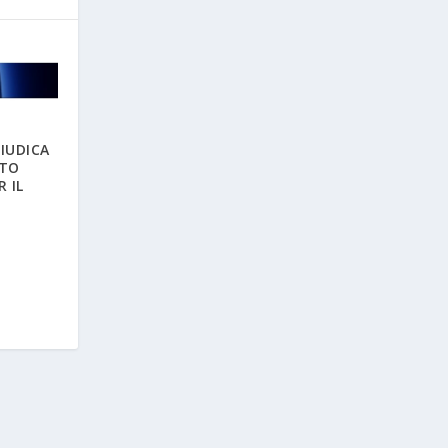
GIUDICA
TTO
R IL