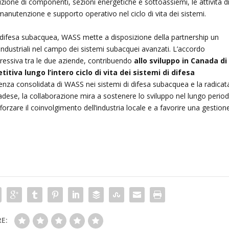
zione di componenti, sezioni energetiche e sottoassiemi, le attività d
manutenzione e supporto operativo nel ciclo di vita dei sistemi.
a difesa subacquea, WASS mette a disposizione della partnership un
dustriali nel campo dei sistemi subacquei avanzati. L’accordo
essiva tra le due aziende, contribuendo
allo sviluppo in Canada di
tiva lungo l’intero ciclo di vita dei sistemi di difesa
rienza consolidata di WASS nei sistemi di difesa subacquea e la radicat
nadese, la collaborazione mira a sostenere lo sviluppo nel lungo perio
orzare il coinvolgimento dell’industria locale e a favorire una gestion
E: