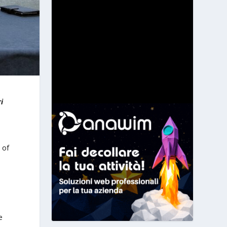
i
 of
e
e