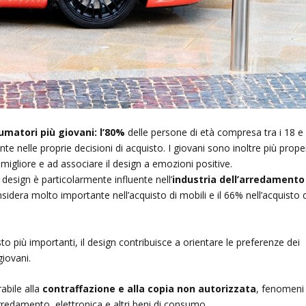
matori più giovani: l’80%
delle persone di età compresa tra i 18 e 
nte nelle proprie decisioni di acquisto. I giovani sono inoltre più prope
 migliore e ad associare il design a emozioni positive.
l design è particolarmente influente nell’
industria dell’arredamento
nsidera molto importante nell’acquisto di mobili e il 66% nell’acquisto d
sto più importanti, il design contribuisce a orientare le preferenze dei
giovani.
rabile alla
contraffazione e alla copia non autorizzata
, fenomeni
arredamento, elettronica e altri beni di consumo.