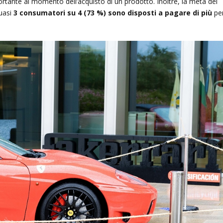
ante al momento dell’acquisto di un prodotto. Inoltre, la metà dei
uasi
3 consumatori su 4 (73 %) sono disposti a pagare di più
pe