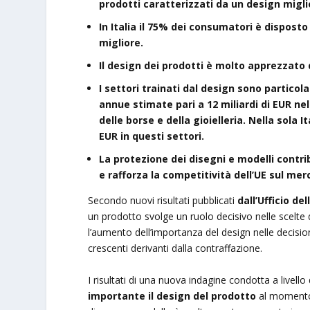
prodotti caratterizzati da un design migli
In Italia il 75% dei consumatori è disposto
migliore.
Il design dei prodotti è molto apprezzato 
I settori trainati dal design sono partico
annue stimate pari a 12 miliardi di EUR ne
delle borse e della gioielleria. Nella sola I
EUR in questi settori.
La protezione dei disegni e modelli contri
e rafforza la competitività dell’UE sul mer
Secondo nuovi risultati pubblicati
dall’Ufficio de
un prodotto svolge un ruolo decisivo nelle scelte 
l’aumento dell’importanza del design nelle decisi
crescenti derivanti dalla contraffazione.
I risultati di una nuova indagine condotta a livell
importante il design del prodotto
al momento 