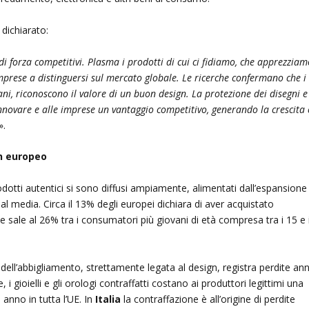
dichiarato:
di forza competitivi. Plasma i prodotti di cui ci fidiamo, che apprezziam
mprese a distinguersi sul mercato globale. Le ricerche confermano che i
ani, riconoscono il valore di un buon design. La protezione dei disegni e
 innovare e alle imprese un vantaggio competitivo, generando la crescita 
».
gn europeo
rodotti autentici si sono diffusi ampiamente, alimentati dall’espansione
al media. Circa il 13% degli europei dichiara di aver acquistato
e sale al 26% tra i consumatori più giovani di età compresa tra i 15 e 
 dell’abbigliamento, strettamente legata al design, registra perdite an
, i gioielli e gli orologi contraffatti costano ai produttori legittimi una
 anno in tutta l’UE. In
Italia
la contraffazione è all’origine di perdite