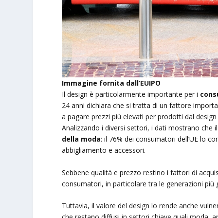
Immagine fornita dall’EUIPO
Il design è particolarmente importante per i
consu
24 anni dichiara che si tratta di un fattore importa
a pagare prezzi più elevati per prodotti dal design
Analizzando i diversi settori, i dati mostrano che i
della moda
: il 76% dei consumatori dell’UE lo co
abbigliamento e accessori.
Sebbene qualità e prezzo restino i fattori di acqui
consumatori, in particolare tra le generazioni più 
Tuttavia, il valore del design lo rende anche vulne
che restano diffusi in settori chiave quali moda, 