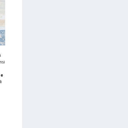
i
nsi
 e
i