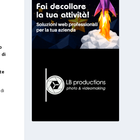
o
 di
te
 di