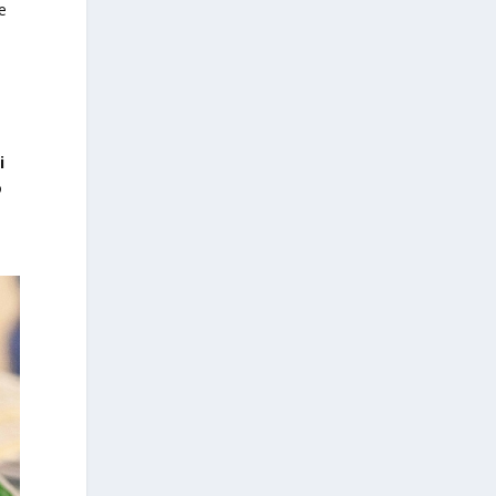
 e
i
o