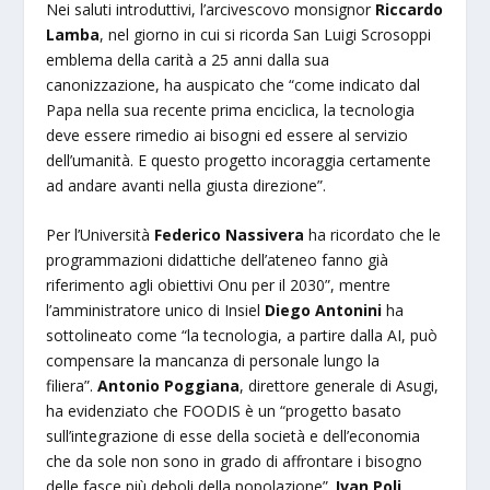
Nei saluti introduttivi, l’arcivescovo monsignor
Riccardo
Lamba
, nel giorno in cui si ricorda San Luigi Scrosoppi
emblema della carità a 25 anni dalla sua
canonizzazione, ha auspicato che “come indicato dal
Papa nella sua recente prima enciclica, la tecnologia
deve essere rimedio ai bisogni ed essere al servizio
dell’umanità. E questo progetto incoraggia certamente
ad andare avanti nella giusta direzione”.
Per l’Università
Federico Nassivera
ha ricordato che le
programmazioni didattiche dell’ateneo fanno già
riferimento agli obiettivi Onu per il 2030”, mentre
l’amministratore unico di Insiel
Diego Antonini
ha
sottolineato come “la tecnologia, a partire dalla AI, può
compensare la mancanza di personale lungo la
filiera”.
Antonio Poggiana
, direttore generale di Asugi,
ha evidenziato che FOODIS è un “progetto basato
sull’integrazione di esse della società e dell’economia
che da sole non sono in grado di affrontare i bisogno
delle fasce più deboli della popolazione”.
Ivan Poli
,