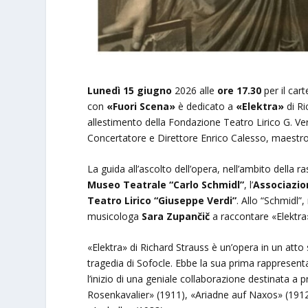
L
unedì 15 giugno
2026 alle
ore 17.30
per il car
con
«Fuori Scena»
è dedicato a
«Elektra»
di Ri
allestimento della Fondazione Teatro Lirico G. Verdi
Concertatore e Direttore Enrico Calesso, maestr
La guida all’ascolto dell’opera, nell’ambito della 
Museo Teatrale “Carlo Schmidl”
, l’
Associazion
Teatro Lirico “Giuseppe Verdi”
. Allo “Schmidl”
musicologa
Sara Zupančič
a raccontare «Elektra
«Elektra» di Richard Strauss è un’opera in un att
tragedia di Sofocle. Ebbe la sua prima rappresent
l’inizio di una geniale collaborazione destinata a
Rosenkavalier» (1911), «Ariadne auf Naxos» (1912