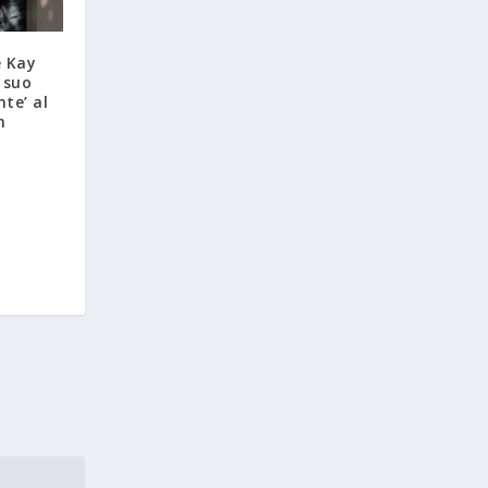
e Kay
 suo
nte’ al
n