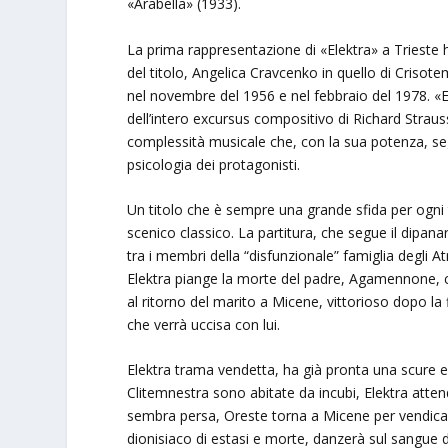
«Arabella» (1933).
La prima rappresentazione di «Elektra» a Trieste 
del titolo, Angelica Cravcenko in quello di Crisot
nel novembre del 1956 e nel febbraio del 1978. «
dell’intero excursus compositivo di Richard Straus
complessità musicale che, con la sua potenza, se
psicologia dei protagonisti.
Un titolo che è sempre una grande sfida per ogni 
scenico classico. La partitura, che segue il dipan
tra i membri della “disfunzionale” famiglia degli At
Elektra piange la morte del padre, Agamennone, c
al ritorno del marito a Micene, vittorioso dopo l
che verrà uccisa con lui.
Elektra trama vendetta, ha già pronta una scure e 
Clitemnestra sono abitate da incubi, Elektra attend
sembra persa, Oreste torna a Micene per vendic
dionisiaco di estasi e morte, danzerà sul sangue de