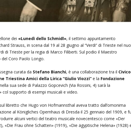
tellone dei
«Lunedì dello Schmidl»
, il settimo appuntamento
chard Strauss, in scena dal 19 al 28 giugno al “Verdi” di Trieste nel nu
 di Trieste per la regia di Marco Filiberti. Sul podio il Maestro
o del Coro Paolo Longo.
rassegna curata da
Stefano Bianchi
, è una collaborazione tra il
Civico
e Triestina Amici della Lirica “Giulio Viozzi”
e la
Fondazione
, nella sua sede di Palazzo Gopcevich (Via Rossini, 4) sarà la
» col supporto di esempi musicali e video.
o sul libretto che Hugo von Hofmannsthal aveva tratto dall’omonima
azione al Königliches Opernhaus di Dresda il 25 gennaio del 1909, e f
 produrre alcuni vertici del teatro musicale novecentesco come «Der
), «Die Frau ohne Schatten» (1919), «Die ägyptische Helena» (1928) 