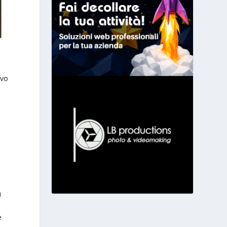
ovo
u
e