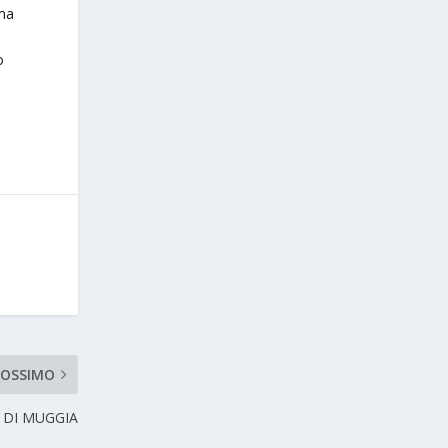
uma
o
ROSSIMO
 DI MUGGIA