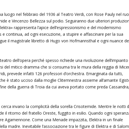
ha luogo nel febbraio del 1936 al Teatro Verdi, con Rose Pauly nel ruo
emide e Vincenzo Bellezza sul podio. Seguiranno due ulteriori produzion
Elektra» rappresenta l’apice dell’espressionismo e del modernismo
s e continua, ad ogni esecuzione, a stupire e affascinare per la sua
gue il magistrale libretto di Hugo von Hofmannsthal e ogni nuance de
teatro dell’opera perché spesso richiede una rivoluzione dell’impianto
arsi del mitico dramma che si consuma tra le mura della reggia di Mic
ridi, prevede infatti 126 professori d’orchestra. Emarginata da tutti,
he è stato ucciso dalla moglie Clitemnestra assieme all’amante Egist
a fine della guerra di Troia da cui aveva portato come preda Cassandra
cerca invano la complicità della sorella Crisotemide. Mentre le notti d
e il ritorno del fratello Oreste, fuggito in esilio. Quando ogni speranz
are Agamennone. Come una Menade impazzita, Elektra in un finale
lla madre. Inevitabile l’associazione tra le figure di Elektra e di Salom