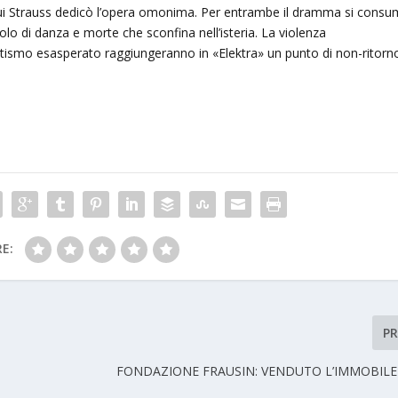
 cui Strauss dedicò l’opera omonima. Per entrambe il dramma si cons
lo di danza e morte che sconfina nell’isteria. La violenza
atismo esasperato raggiungeranno in «Elektra» un punto di non-ritorn
E:
P
FONDAZIONE FRAUSIN: VENDUTO L’IMMOBILE