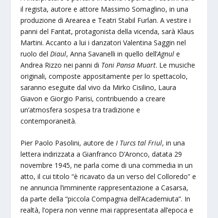
il regista, autore e attore Massimo Somaglino, in una
produzione di Arearea e Teatri Stabil Furlan. A vestire i
panni del Fantat, protagonista della vicenda, sarà Klaus
Martini. Accanto a lui i danzatori Valentina Saggin nel
ruolo del
Diaul
, Anna Savanelli in quello dell’
Agnul
e
Andrea Rizzo nei panni di
Toni Pansa Muart
. Le musiche
originali, composte appositamente per lo spettacolo,
saranno eseguite dal vivo da Mirko Cisilino, Laura
Giavon e Giorgio Parisi, contribuendo a creare
un’atmosfera sospesa tra tradizione e
contemporaneità.
Pier Paolo Pasolini, autore de
I Turcs tal Friul
, in una
lettera indirizzata a Gianfranco D’Aronco, datata 29
novembre 1945, ne parla come di una commedia in un
atto, il cui titolo “è ricavato da un verso del Colloredo” e
ne annuncia l’imminente rappresentazione a Casarsa,
da parte della “piccola Compagnia dell’Academiuta”. In
realtà, l’opera non venne mai rappresentata all’epoca e