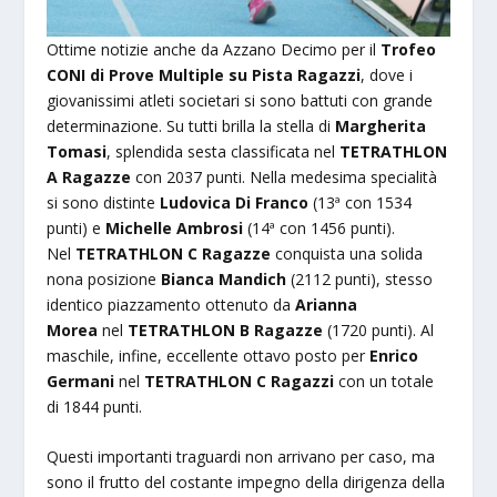
Ottime notizie anche da Azzano Decimo per il
Trofeo
CONI di Prove Multiple su Pista Ragazzi
, dove i
giovanissimi atleti societari si sono battuti con grande
determinazione. Su tutti brilla la stella di
Margherita
Tomasi
, splendida sesta classificata nel
TETRATHLON
A Ragazze
con 2037 punti. Nella medesima specialità
si sono distinte
Ludovica Di Franco
(13ª con 1534
punti) e
Michelle Ambrosi
(14ª con 1456 punti).
Nel
TETRATHLON C Ragazze
conquista una solida
nona posizione
Bianca Mandich
(2112 punti), stesso
identico piazzamento ottenuto da
Arianna
Morea
nel
TETRATHLON B Ragazze
(1720 punti). Al
maschile, infine, eccellente ottavo posto per
Enrico
Germani
nel
TETRATHLON C Ragazzi
con un totale
di 1844 punti.
Questi importanti traguardi non arrivano per caso, ma
sono il frutto del costante impegno della dirigenza della