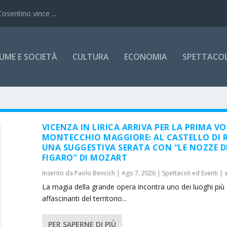
Cosentino vince ...
UME E SOCIETÀ
CULTURA
ECONOMIA
SPETTACOLI
VICENZA IN LIRICA ARRIVA PER LA PRIMA V
MONTECCHIO MAGGIORE: AL CASTELLO DI
UNA SUGGESTIVA SERATA CON “LE NOZZE D
FIGARO” DI MOZART
Inserito da
Paolo Bencich
|
Ago 7, 2026
|
Spettacoli ed Eventi
|
La magia della grande opera incontra uno dei luoghi più
affascinanti del territorio...
PER SAPERNE DI PIÙ