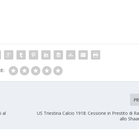
E:
P
 al
US Triestina Calcio 1918: Cessione in Prestito di R
allo Shaa