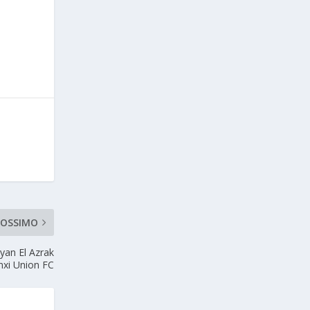
ROSSIMO
ayan El Azrak
nxi Union FC