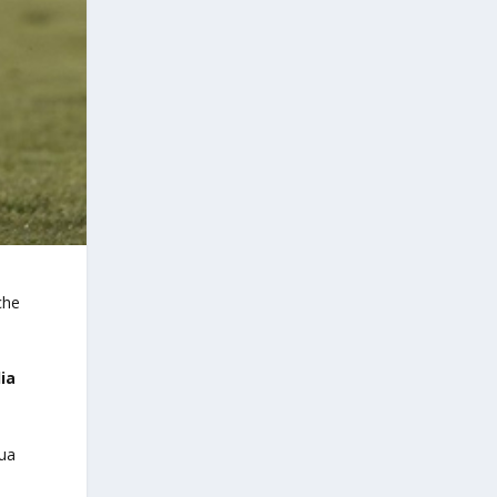
che
ia
sua