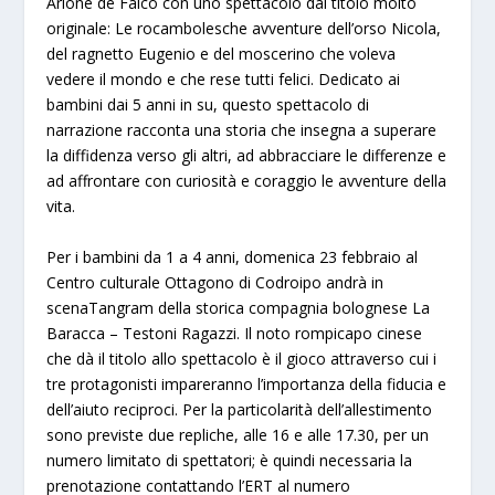
Arione de Falco con uno spettacolo dal titolo molto
originale: Le rocambolesche avventure dell’orso Nicola,
del ragnetto Eugenio e del moscerino che voleva
vedere il mondo e che rese tutti felici. Dedicato ai
bambini dai 5 anni in su, questo spettacolo di
narrazione racconta una storia che insegna a superare
la diffidenza verso gli altri, ad abbracciare le differenze e
ad affrontare con curiosità e coraggio le avventure della
vita.
Per i bambini da 1 a 4 anni, domenica 23 febbraio al
Centro culturale Ottagono di Codroipo andrà in
scenaTangram della storica compagnia bolognese La
Baracca – Testoni Ragazzi. Il noto rompicapo cinese
che dà il titolo allo spettacolo è il gioco attraverso cui i
tre protagonisti impareranno l’importanza della fiducia e
dell’aiuto reciproci. Per la particolarità dell’allestimento
sono previste due repliche, alle 16 e alle 17.30, per un
numero limitato di spettatori; è quindi necessaria la
prenotazione contattando l’ERT al numero