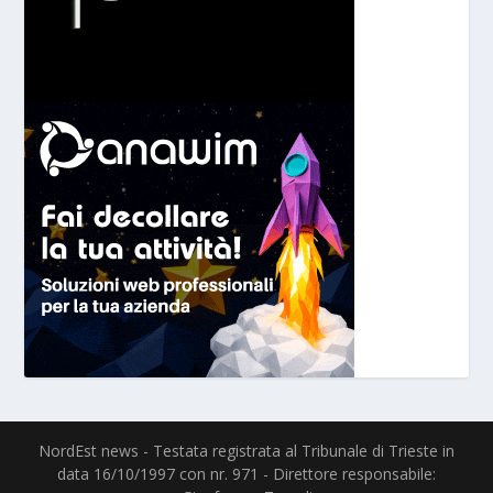
NordEst news - Testata registrata al Tribunale di Trieste in
data 16/10/1997 con nr. 971 - Direttore responsabile: