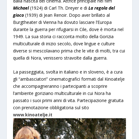
dalla nascita del cinema. Attrice principale nel film
Michael
(1924) di Carl Th. Dreyer e di
La regola del
gioco
(1939) di Jean Renoir. Dopo aver brillato al
Burgtheater di Vienna ha dovuto lasciare l’Europa
durante la guerra per rifugiarsi in Cile, dove è morta nel
1949. La sua storia ci racconta molto della Gorizia
multiculturale di inizio secolo, dove lingue e culture
diverse si mescolavano prima che le vite di molti, tra cui
quella di Nora, venissero stravolte dalla guerra.
La passeggiata, svolta in italiano e in sloveno, è a cura
gli “ambasciatori” cinematografici formati dal Kinoatelje
che accompagneranno i partecipanti a scoprire
l’ambiente goriziano multiculturale in cui Nora ha
passato i suoi primi anni di vita. Partecipazione gratuita
con prenotazione obbligatoria sul sito
www
.
kinoatelje.it