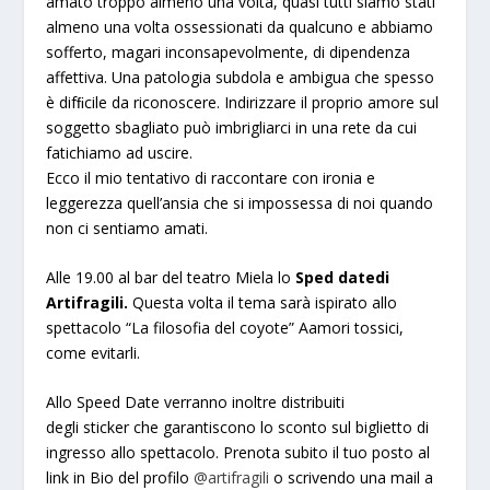
amato troppo almeno una volta, quasi tutti siamo stati
almeno una volta ossessionati da qualcuno e abbiamo
sofferto, magari inconsapevolmente, di dipendenza
affettiva. Una patologia subdola e ambigua che spesso
è difﬁcile da riconoscere. Indirizzare il proprio amore sul
soggetto sbagliato può imbrigliarci in una rete da cui
fatichiamo ad uscire.
Ecco il mio tentativo di raccontare con ironia e
leggerezza quell’ansia che si impossessa di noi quando
non ci sentiamo amati.
Alle 19.00 al bar del teatro Miela lo
Sped datedi
Artifragili.
Questa volta il tema sarà ispirato allo
spettacolo “La filosofia del coyote” Aamori tossici,
come evitarli.
Allo Speed Date verranno inoltre distribuiti
degli sticker che garantiscono lo sconto sul biglietto di
ingresso allo spettacolo. Prenota subito il tuo posto al
link in Bio del profilo
@artifragili
o scrivendo una mail a