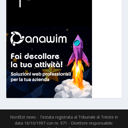
NordEst news - Testata registrata al Tribunale di Trieste in
data 16/10/1997 con nr. 971 - Direttore responsabile: