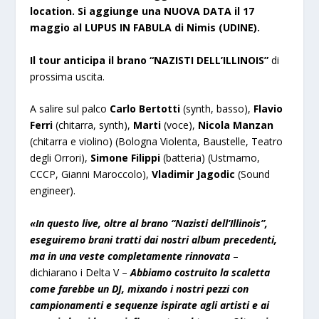
location. Si aggiunge una NUOVA DATA il 17
maggio al LUPUS IN FABULA di Nimis (UDINE).
Il tour anticipa il brano “
NAZISTI DELL’ILLINOIS
”
di
prossima uscita.
A salire sul palco
Carlo Bertotti
(synth, basso),
Flavio
Ferri
(chitarra, synth),
Marti
(voce),
Nicola Manzan
(chitarra e violino) (Bologna Violenta, Baustelle, Teatro
degli Orrori),
Simone Filippi
(batteria) (Ustmamo,
CCCP, Gianni Maroccolo),
Vladimir Jagodic
(Sound
engineer).
«In questo live, oltre al brano “Nazisti dell’Illinois”,
eseguiremo brani tratti dai nostri album precedenti,
ma in una veste completamente rinnovata
–
dichiarano i Delta V –
Abbiamo costruito la scaletta
come farebbe un DJ, mixando i nostri pezzi con
campionamenti e sequenze ispirate agli artisti e ai