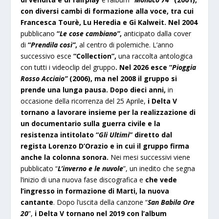
con diversi cambi di formazione alla voce, tra cui
Francesca Tourè, Lu Heredia e Gi Kalweit. Nel 2004
pubblicano
“
Le cose cambiano”
,
anticipato dalla cover
di
“
Prendila così”
,
al centro di polemiche. L’anno
successivo esce
“Collection”,
una raccolta antologica
con tutti i videoclip del gruppo
.
Nel 2026 esce “
Pioggia
Rosso Acciaio”
(2006), ma nel 2008 il gruppo si
prende una lunga pausa.
Dopo dieci anni,
in
occasione della ricorrenza del 25 Aprile,
i Delta V
tornano a lavorare insieme per la realizzazione di
un documentario sulla guerra civile e la
resistenza intitolato “
Gli Ultimi
” diretto dal
regista Lorenzo D’Orazio e in cui il gruppo firma
anche la colonna sonora.
Nei mesi successivi viene
pubblicato “
L’inverno e le nuvole
”, un inedito che segna
l’inizio di una nuova fase discografica e
che vede
l’ingresso in formazione di Marti, la nuova
cantante
. Dopo l’uscita della canzone “
San Babila Ore
20
”,
i Delta V tornano nel 2019 con l’album