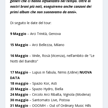
generi che ci hanno influenzato nel tempo. Oltre ai
nostri brani più noti, eseguiremo anche canzoni dei
primi album che non suonavamo da anni».
Di seguito le date del tour:
9 Maggio
– Arci Trinità, Genova
15 Maggio
– Arci Bellezza, Milano
16 Maggio
– Vinile, Rosà (Vicenza), nell’ambito de “Le
Notti del Bandito”
17 Maggio
– Lupus in fabula, Nimis (Udine)
NUOVA
DATA
18 maggio
– Spazio Kor, Asti
23 Maggio
– Spazio Hydro, Biella
24 Maggio
– Circolo Arci Ribalta, Vignola (Modena)
30 maggio
– Santomato Live, Pistoia
31 Maggio
– OOOMH – Out of Ordinary Music Hills