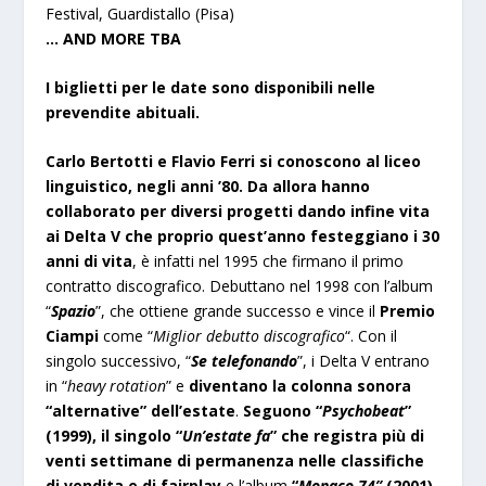
Festival, Guardistallo (Pisa)
… AND MORE TBA
I biglietti per le date sono disponibili nelle
prevendite abituali.
Carlo Bertotti e Flavio Ferri si conoscono al liceo
linguistico, negli anni ’80. Da allora hanno
collaborato per diversi progetti dando infine vita
ai Delta V che proprio quest’anno festeggiano i 30
anni di vita
, è infatti nel 1995 che firmano il primo
contratto discografico. Debuttano nel 1998 con l’album
“
Spazio
”, che ottiene grande successo e vince il
Premio
Ciampi
come “
Miglior debutto discografico
“. Con il
singolo successivo, “
Se telefonando
”, i Delta V entrano
in “
heavy rotation
” e
diventano la colonna sonora
“alternative” dell’estate
.
Seguono “
Psychobeat
”
(1999), il singolo “
Un’estate fa
” che registra più di
venti settimane di permanenza nelle classifiche
di vendita e di fairplay
e l’album
“
Monaco 74”
(2001),