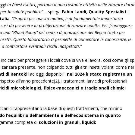
ggi in Paesi esotici, portano a una costante attività delle zanzare dura
per la salute pubblica”
– spiega
Fabio Landi, Quality Specialist –
talia
.
“Proprio per questo motivo, è di fondamentale importanza
 così da prevenire la proliferazione di zanzare adulte. Per fronteggiare
o una “Blood Room” nel centro di innovazione del Regno Unito per
insetti. Questo laboratorio ci permette di aumentare le conoscenze, le
i a contrastare eventuali rischi inaspettati.”
 indicato per proteggere i locali dove si vive e lavora, così come gli sp
i zanzara presente, non colpendo tutti gli altri insetti volanti come nei
ti di Rentokil
ad oggi disponibili,
nel 2024 è stato registrato un
 rispetto all’anno precedente
[2]
. I trattamenti larvicidi professionali
vicidi microbiologici, fisico-meccanici e tradizionali chimici
ccanici rappresentano la base di questi trattamenti, che mirano
do l’equilibrio dell’ambiente e dell’ecosistema in quanto
na gamma completa di
soluzioni in granuli, liquidi: