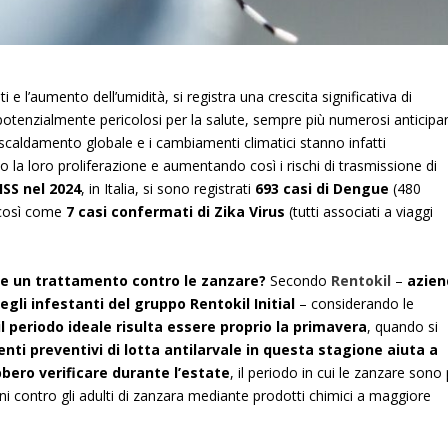
i e l’aumento dell’umidità, si registra una crescita significativa di
 potenzialmente pericolosi per la salute, sempre più numerosi anticip
riscaldamento globale e i cambiamenti climatici stanno infatti
do la loro proliferazione e aumentando così i rischi di trasmissione di
’ISS nel 2024
, in Italia, si sono registrati
693 casi di Dengue
(480
) così come
7 casi confermati di Zika Virus
(tutti associati a viaggi
e un trattamento contro le zanzare?
Secondo
Rentokil
–
azien
gli infestanti del gruppo Rentokil Initial
– considerando le
il periodo ideale risulta essere proprio la primavera
, quando si
nti preventivi di lotta antilarvale in questa stagione aiuta a
bbero verificare durante l’estate
, il periodo in cui le zanzare sono 
ioni contro gli adulti di zanzara mediante prodotti chimici a maggiore