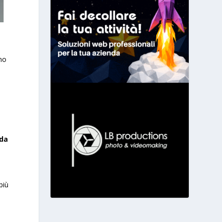
ano
da
più