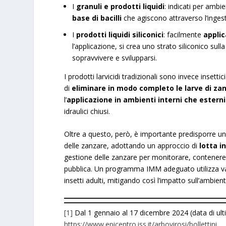
I
granuli
e
prodotti liquidi
: indicati per ambi
base di bacilli
che agiscono attraverso l’inges
I
prodotti liquidi siliconici
: facilmente
applic
l’applicazione, si crea uno strato siliconico sull
sopravvivere e svilupparsi.
I prodotti larvicidi tradizionali sono invece insett
di
eliminare in modo completo le larve di za
l’
applicazione in ambienti interni che esterni
idraulici chiusi.
Oltre a questo, però, è importante predisporre un 
delle zanzare, adottando un approccio di
lotta 
gestione delle zanzare per monitorare, contenere e
pubblica. Un programma IMM adeguato utilizza varie 
insetti adulti, mitigando così l’impatto sull’ambient
[1]
Dal 1 gennaio al 17 dicembre 2024 (data di u
https://www.epicentro.iss.it/arbovirosi/bollettini