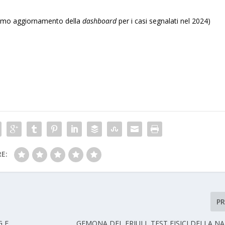
ltimo aggiornamento della
dashboard
per i casi segnalati nel 2024)
E:
P
G E
GEMONA DEL FRIULI, TEST FISICI DELLA N