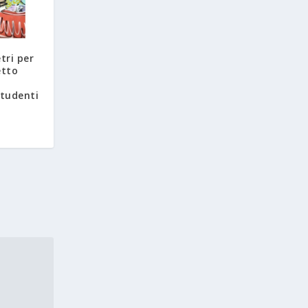
tri per
etto
studenti