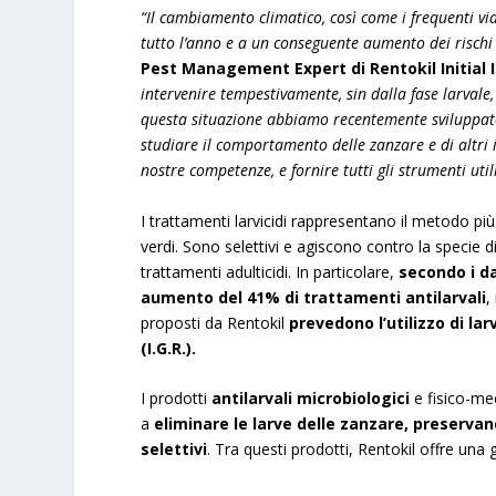
“Il cambiamento climatico, così come i frequenti via
tutto l’anno e a un conseguente aumento dei rischi 
Pest Management Expert di Rentokil Initial I
intervenire tempestivamente, sin dalla fase larvale,
questa situazione abbiamo recentemente sviluppat
studiare il comportamento delle zanzare e di altri 
nostre competenze, e fornire tutti gli strumenti util
I trattamenti larvicidi rappresentano il metodo più
verdi. Sono selettivi e agiscono contro la specie d
trattamenti adulticidi. In particolare,
secondo i da
aumento del 41% di trattamenti antilarvali
,
proposti da Rentokil
prevedono l’utilizzo di lar
(I.G.R.).
I prodotti
antilarvali microbiologici
e fisico-me
a
eliminare le larve delle zanzare, preservan
selettivi
. Tra questi prodotti, Rentokil offre u