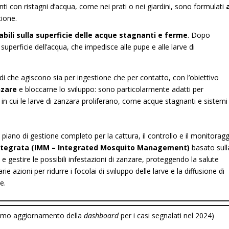
enti con ristagni d’acqua, come nei prati o nei giardini, sono formulati
tione.
abili sulla superficie delle acque stagnanti e ferme
. Dopo
a superficie dell’acqua, che impedisce alle pupe e alle larve di
icidi che agiscono sia per ingestione che per contatto, con l’obiettivo
nzare
e bloccarne lo sviluppo: sono particolarmente adatti per
in cui le larve di zanzara proliferano, come acque stagnanti e sistemi
piano di gestione completo per la cattura, il controllo e il monitorag
integrata (IMM – Integrated Mosquito Management)
basato sull
 gestire le possibili infestazioni di zanzare, proteggendo la salute
azioni per ridurre i focolai di sviluppo delle larve e la diffusione di
e.
ltimo aggiornamento della
dashboard
per i casi segnalati nel 2024)