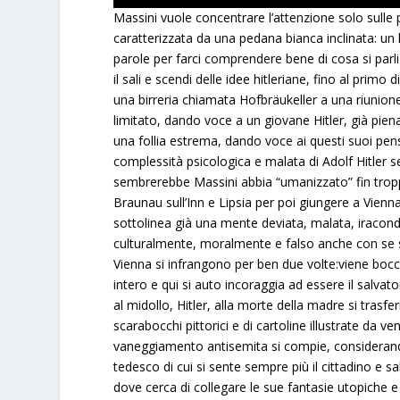
Massini vuole concentrare l’attenzione solo sulle p
caratterizzata da una pedana bianca inclinata: un l
parole per farci comprendere bene di cosa si parl
il sali e scendi delle idee hitleriane, fino al primo
una birreria chiamata Hofbräukeller a una riunion
limitato, dando voce a un giovane Hitler, già pi
una follia estrema, dando voce ai questi suoi pen
complessità psicologica e malata di Adolf Hitler s
sembrerebbe Massini abbia “umanizzato” fin troppo 
Braunau sull’Inn e Lipsia per poi giungere a Vienn
sottolinea già una mente deviata, malata, iraconda
culturalmente, moralmente e falso anche con se ste
Vienna si infrangono per ben due volte:viene bocci
intero e qui si auto incoraggia ad essere il salv
al midollo, Hitler, alla morte della madre si trasfe
scarabocchi pittorici e di cartoline illustrate da 
vaneggiamento antisemita si compie, considerando 
tedesco di cui si sente sempre più il cittadino e
dove cerca di collegare le sue fantasie utopiche e