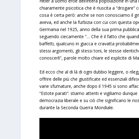
Hitler a uomo eroe dell’intera popolazione in una 
chiaramente psicotica che è riuscita a “drogare” 
cosa è certa però: anche se non conosciamo il grim
aveva, ed anche la furbizia con cui con questa ope
Germania nel 1925, anno della sua prima pubblic
seguendo ciecamente “… Che è il fatto che quando
baffetti, qualcuno in giacca e cravatta probabilm
stessi argomenti, gli stessi toni, le stesse identi
conoscerli”, parole molto chiare ed esplicite di M
Ed ecco che al di là di ogni dubbio leggere, o ril
offrire delle più che giustificate ed essenziali di
varie sfumature, anche dopo il 1945 si sono affacc
“Estote parati”: stiamo attenti e vigiliamo dunque
democrazia liberale e su ciò che significano le no
durante la Seconda Guerra Mondiale.