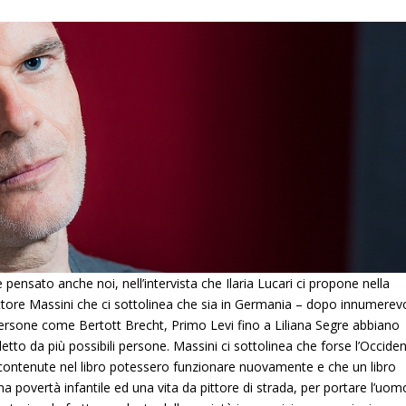
ensato anche noi, nell’intervista che Ilaria Lucari ci propone nella
 attore Massini che ci sottolinea che sia in Germania – dopo innumerevo
persone come Bertott Brecht, Primo Levi fino a Liliana Segre abbiano
tto da più possibili persone. Massini ci sottolinea che forse l’Occide
 contenute nel libro potessero funzionare nuovamente e che un libro
na povertà infantile ed una vita da pittore di strada, per portare l’uom