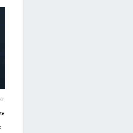
li
nte
o