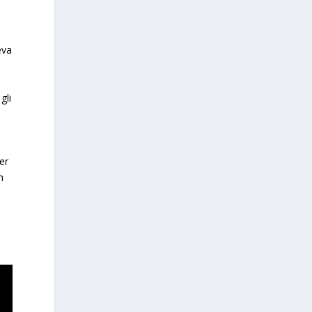
eva
gli
er
n