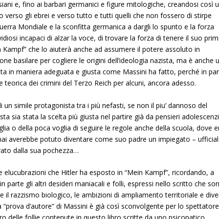
iani e, fino ai barbari germanici e figure mitologiche, creandosi così 
 verso gli ebrei e verso tutto e tutti quelli che non fossero di stirpe
Guerra Mondiale e la sconfitta germanica a dargli lo spunto e la forza
iosi incapaci di alzar la voce, di trovare la forza di tenere il suo pri
in Kampf” che lo aiuterà anche ad assumere il potere assoluto in
one basilare per cogliere le origini dell’ideologia nazista, ma è anche 
nta in maniera adeguata e giusta come Massini ha fatto, perché in par
ione teorica dei crimini del Terzo Reich per alcuni, ancora adesso.
 un simile protagonista tra i più nefasti, se non il piu’ dannoso del
a sia stata la scelta più giusta nel partire già da pensieri adolescenzi
glia o della poca voglia di seguire le regole anche della scuola, dove e
 mai averebbe potuto diventare come suo padre un impiegato – ufficia
trato dalla sua pochezza…
e elucubrazioni che Hitler ha esposto in “Mein Kampf”, ricordando, a
parte gli altri desideri maniacali e folli, espressi nello scritto che so
il razzismo biologico, le ambizioni di ampliamento territoriale e dive
 la “prova d’autore” di Massini è già così sconvolgente per lo spettator
o delle follie contenute in questo libro scritte da uno psicopatico