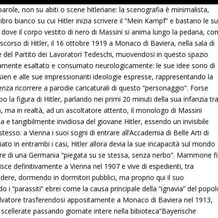
arole, non su abiti o scene hitleriane: la scenografia è minimalista,
ibro bianco su cui Hitler inizia scrivere il “Mein Kampf” e bastano le s
i dove il corpo vestito di nero di Massini si anima lungo la pedana, c
 discorso di Hitler, il 16 ottobre 1919 a Monaco di Baviera, nella sala di
e del Partito dei Lavoratori Tedeschi, muovendosi in questo spazio
enamente esaltato e consumato neurologicamente: le sue idee sono di
sieri e alle sue impressionanti ideologie espresse, rappresentando la
enza ricorrere a parodie caricaturali di questo “personaggio”. Forse
la figura di Hitler, parlando nei primi 20 minuti della sua infanzia tr
a, ma in realtà, ad un ascoltatore attento, il monologo di Massini
 e tangibilmente invidiosa del giovane Hitler, essendo un invisibile
sso: a Vienna i suoi sogni di entrare all’Accademia di Belle Arti di
ato in entrambi i casi, Hitler allora devia la sue incapacità sul mondo
atore di una Germania “piegata su se stessa, senza nerbo”. Mammone f
risce definitivamente a Vienna nel 1907 e vive di espedienti, tra
vendere, dormendo in dormitori pubblici, ma proprio qui il suo
i “parassiti” ebrei come la causa principale della “ignavia” del popol
 salvatore trasferendosi appositamente a Monaco di Baviera nel 1913,
 scellerate passando giornate intere nella bibioteca”Bayerische