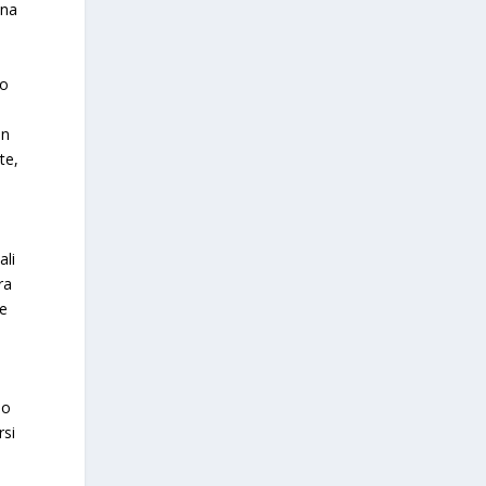
una
mo
un
te,
ali
ra
le
no
rsi
e