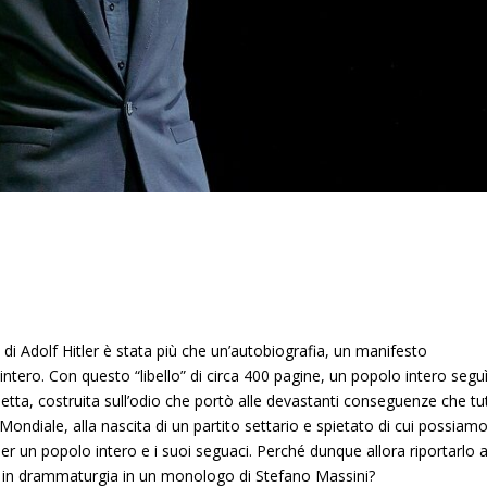
” di Adolf Hitler è stata più che un’autobiografia, un manifesto
tero. Con questo “libello” di circa 400 pagine, un popolo intero seguì
etta, costruita sull’odio che portò alle devastanti conseguenze che tut
ondiale, alla nascita di un partito settario e spietato di cui possiam
 per un popolo intero e i suoi seguaci. Perché dunque allora riportarlo a
tto in drammaturgia in un monologo di Stefano Massini?