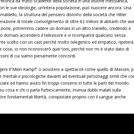
retorica da frutto scadente della società in una visione messianica,
con le sue ideologie, un’intera popolazione, può nuocere ancora. Una
aldello, la struttura del pensiero distorto della società che Hitler
razione di totale coinvolgimento di oltre 62 milioni di abitanti che av
azione, potremmo cadere un domani in un altro tranello, credendo e
 domani accenderò il televisore e vi ricomparirà qualcuno senza
ente scelto con un cast perché molto telegenico ed empatico, ripeterà 
che cose, io non riconoscerò quei toni, perché non mi è stato dato di
assini di cui siamo pienamente concordi.
eggere il”Mein Kampf” o assistere a spettacoli come quello di Massini, p
fese mentali e psicologiche davanti ad eventuali personaggi simili che co
iate ed hanno avuto fin troppi consensi in tutte le parti del mondo.
 su cosa e chi ci parla furbescamente, insinua dubbi malati sulla
stre fondamentali libertà, conquistate proprio con il sangue anche