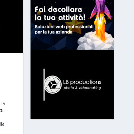
 la
ti
o
lla