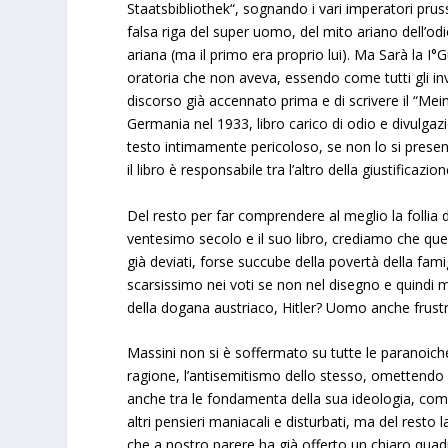
Staatsbibliothek“, sognando i vari imperatori pruss
falsa riga del super uomo, del mito ariano dell’odio
ariana (ma il primo era proprio lui). Ma Sarà la I°
oratoria che non aveva, essendo come tutti gli invid
discorso già accennato prima e di scrivere il “Me
Germania nel 1933, libro carico di odio e divulgazi
testo intimamente pericoloso, se non lo si prese
il libro è responsabile tra l’altro della giustificaz
Del resto per far comprendere al meglio la follia di
ventesimo secolo e il suo libro, crediamo che quest
già deviati, forse succube della povertà della fami
scarsissimo nei voti se non nel disegno e quindi
della dogana austriaco, Hitler? Uomo anche frus
Massini non si è soffermato su tutte le paranoich
ragione, l’antisemitismo dello stesso, omettendo in 
anche tra le fondamenta della sua ideologia, come 
altri pensieri maniacali e disturbati, ma del resto
che a nostro parere ha già offerto un chiaro quadr