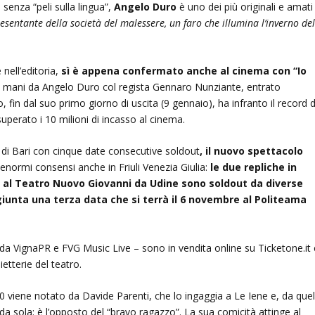
 senza “peli sulla lingua”,
Angelo Duro
è uno dei più originali e amati
resentante della società del malessere, un faro che illumina l’inverno de
 nell’editoria,
sì è appena confermato anche al cinema
con “Io
ttro mani da Angelo Duro col regista Gennaro Nunziante, entrato
, fin dal suo primo giorno di uscita (9 gennaio), ha infranto il record d
uperato i 10 milioni di incasso al cinema.
 di Bari con cinque date consecutive soldout
, il nuovo spettacolo
enormi consensi anche in Friuli Venezia Giulia:
le due repliche in
al Teatro Nuovo Giovanni da Udine sono soldout da diverse
iunta una terza data che si terrà il 6 novembre al Politeama
 da VignaPR e FVG Music Live – sono in vendita online su Ticketone.it 
lietterie del teatro.
0 viene notato da Davide Parenti, che lo ingaggia a Le Iene e, da que
a sola: è l’opposto del “bravo ragazzo”. La sua comicità attinge al