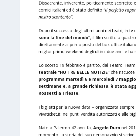
Dissacrante, irriverente, politicamente scorretto e
comici italiani ed è stato definito “
il perfetto rapp
nostro scontento”.
Dopo il successo degli ultimi anni nei teatri, in tv e
sono la fine del mondo”
, il film scritto a qua
direttamente al primo posto del box office italiano
miglior primo weekend degli ultimi due anni e ha s
Lo scorso 19 febbraio è partito, dal Teatro Team
teatrale “HO TRE BELLE NOTIZIE”
che riscuote 
programma martedì 6 e mercoledì 7 maggio 
settimane e, a grande richiesta, è stata agg
Rossetti a Trieste.
I biglietti per la nuova data – organizzata sempre
Vivaticket.it, nei punti vendita autorizzati e alle big
Nato a Palermo 42 anni fa,
Angelo Duro
nel 201
momento, la storia del suo personaggio si scrive d