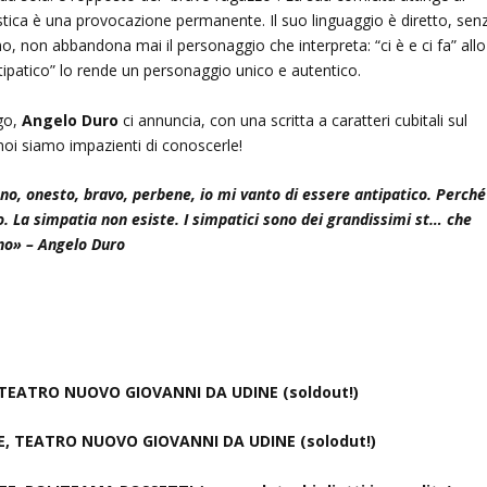
listica è una provocazione permanente. Il suo linguaggio è diretto, sen
amo, non abbandona mai il personaggio che interpreta: “ci è e ci fa” allo
ipatico” lo rende un personaggio unico e autentico.
go,
Angelo Duro
ci annuncia, con una scritta a caratteri cubitali sul
noi siamo impazienti di conoscerle!
ono, onesto, bravo, perbene, io mi vanto di essere antipatico. Perché
co. La simpatia non esiste. I simpatici sono dei grandissimi st… che
no» – Angelo Duro
, TEATRO NUOVO GIOVANNI DA UDINE (soldout!)
NE, TEATRO NUOVO GIOVANNI DA UDINE (solodut!)