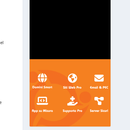
l
el
e
l