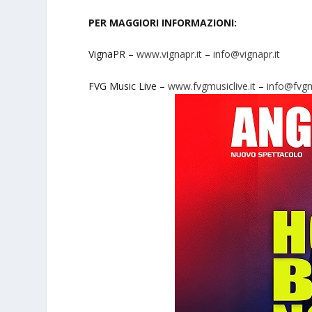
PER MAGGIORI INFORMAZIONI:
VignaPR –
www.vignapr.it
–
info@vignapr.it
FVG Music Live –
www.fvgmusiclive.it
–
info@fvgmu