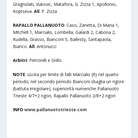
Gragnolati, Vukovic, Matafora, G. Zizza 1, Apollonio,
Koptseva.
All
. P. Zizza
RAPALLO PALLANUOTO
: Caso, Zanetta, Di Maria 1,
Mitchell 1, Marcialis, Lombella, Galardi 2, Cabona 2,
Kudella, Grasso, Bianconi 5, Ballesty, Santapaola,
Bianco.
All
. Antonucci
Arbitri
: Petronilli e Grillo
NOTE
: uscita per limite di falli Marcialis (R) nel quarto
periodo; nel secondo periodo Bianconi sbaglia un rigore
(battuta irregolare); superiorità numeriche Pallanuoto
Trieste 4/7+2 rigori, Rapallo Pallanuoto 2/8+2 rigori
INFO
www.pallanuototrieste.com