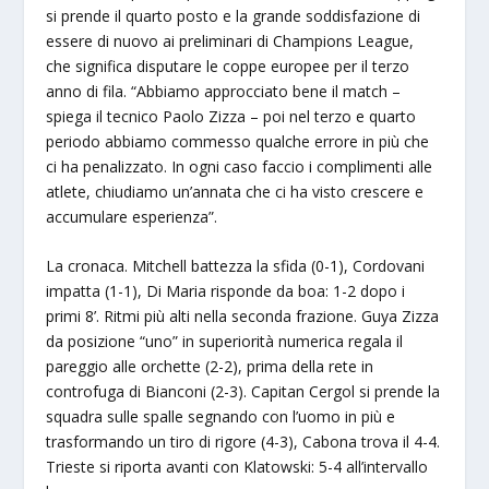
si prende il quarto posto e la grande soddisfazione di
essere di nuovo ai preliminari di Champions League,
che significa disputare le coppe europee per il terzo
anno di fila. “Abbiamo approcciato bene il match –
spiega il tecnico Paolo Zizza – poi nel terzo e quarto
periodo abbiamo commesso qualche errore in più che
ci ha penalizzato. In ogni caso faccio i complimenti alle
atlete, chiudiamo un’annata che ci ha visto crescere e
accumulare esperienza”.
La cronaca. Mitchell battezza la sfida (0-1), Cordovani
impatta (1-1), Di Maria risponde da boa: 1-2 dopo i
primi 8’. Ritmi più alti nella seconda frazione. Guya Zizza
da posizione “uno” in superiorità numerica regala il
pareggio alle orchette (2-2), prima della rete in
controfuga di Bianconi (2-3). Capitan Cergol si prende la
squadra sulle spalle segnando con l’uomo in più e
trasformando un tiro di rigore (4-3), Cabona trova il 4-4.
Trieste si riporta avanti con Klatowski: 5-4 all’intervallo