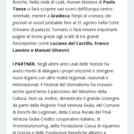
Ronchi). Nella sede di Leali,
Human Distance
di
Paolo
Tanze
ci farà scoprire vari scorci dell’Europa centro-
orientale, mentre a
Gradisca
Tempi di cronaca, dai
giornali ai social
(visitabile fino al 31 agosto nella Corte
D’Aviano di palazzo Torriani) ci farà rivivere importanti
pagine di storia grazie agli scatti di tre grandi
fotoreporter come
Luciano del Castillo, Franco
Lannino e Manuel Silvestri
.
I PARTNER.
Negli ultimi anni Leali delle Notizie ha
avuto modo di allargare i propri orizzonti e stringere
nuovi legami con altre realtà regionali, nazionali e
internazionali. Il Festival del Giornalismo ha ricevuto
anche quest’anno il patrocinio del Ministero della
Cultura. Non va, inoltre, dimenticato il grande sostegno
da parte della Regione Friuli Venezia Giulia, del Comune
di Ronchi dei Legionari, della Cassa Rurale del Friuli
Venezia Giulia-Credito cooperativo italiano, di
PromoturismoFvg, della Fondazione Cassa di risparmio
di Gorizia e delle Fondazioni Benefiche Alberto e