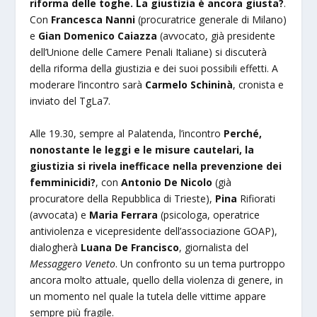
riforma delle toghe. La giustizia è ancora giusta?
.
Con
Francesca Nanni
(procuratrice generale di Milano)
e
Gian Domenico Caiazza
(avvocato, già presidente
dell’Unione delle Camere Penali Italiane) si discuterà
della riforma della giustizia e dei suoi possibili effetti. A
moderare l’incontro sarà
Carmelo Schininà
, cronista e
inviato del TgLa7.
Alle 19.30, sempre al Palatenda, l’incontro
Perché,
nonostante le leggi e le misure cautelari, la
giustizia si rivela inefficace nella prevenzione dei
femminicidi?
, con
Antonio De Nicolo
(già
procuratore della Repubblica di Trieste),
Pina
Rifiorati
(avvocata) e
Maria Ferrara
(psicologa, operatrice
antiviolenza e vicepresidente dell’associazione GOAP),
dialogherà
Luana De Francisco
, giornalista del
Messaggero Veneto
. Un confronto su un tema purtroppo
ancora molto attuale, quello della violenza di genere, in
un momento nel quale la tutela delle vittime appare
sempre più fragile.