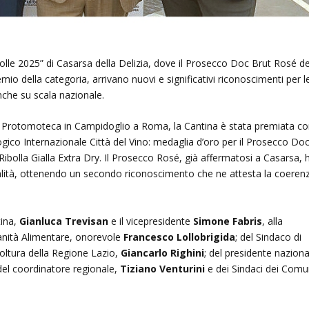
olle 2025” di Casarsa della Delizia, dove il Prosecco Doc Brut Rosé de
io della categoria, arrivano nuovi e significativi riconoscimenti per l
anche su scala nazionale.
ella Protomoteca in Campidoglio a Roma, la Cantina è stata premiata c
gico Internazionale Città del Vino: medaglia d’oro per il Prosecco Do
bolla Gialla Extra Dry. Il Prosecco Rosé, già affermatosi a Casarsa, 
lità, ottenendo un secondo riconoscimento che ne attesta la coeren
tina,
Gianluca Trevisan
e il vicepresidente
Simone Fabris
, alla
ranità Alimentare, onorevole
Francesco Lollobrigida
; del Sindaco di
icoltura della Regione Lazio,
Giancarlo Righini
; del presidente naziona
 del coordinatore regionale,
Tiziano Venturini
e dei Sindaci dei Comu