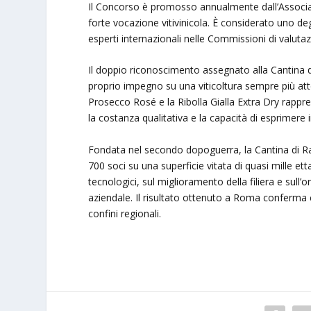
Il Concorso è promosso annualmente dall’Associazi
forte vocazione vitivinicola. È considerato uno de
esperti internazionali nelle Commissioni di valutaz
Il doppio riconoscimento assegnato alla Cantina 
proprio impegno su una viticoltura sempre più attent
Prosecco Rosé e la Ribolla Gialla Extra Dry rappre
la costanza qualitativa e la capacità di esprimere i
Fondata nel secondo dopoguerra, la Cantina di Ra
700 soci su una superficie vitata di quasi mille etta
tecnologici, sul miglioramento della filiera e sull’o
aziendale. Il risultato ottenuto a Roma conferma ch
confini regionali.