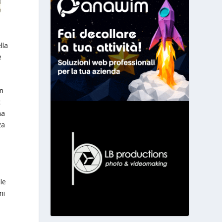
lla
e
on
c
ha
za
le
ni