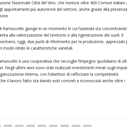
one Nazionale Città del Vino, che riunisce oltre 400 Comuni italiani 
gli appuntamenti più autorevoli del settore, anche grazie alla presenza
ione.
di Ramuscello giunge in un momento in cui l’azienda sta concentrando 
a alla valorizzazione del territorio e alla rigenerazione dei suoli. Il
sentano, oggi, due punti di riferimento per la produzione, apprezzati 
n modo nitido le caratteristiche varietali.
muscello è una cooperativa che raccoglie l’impegno quotidiano di olt
ri. Negli ultimi anni sono stati realizzati investimenti mirati sugli impia
rganizzazione interna, con l’obiettivo di rafforzare la competitività
e il lavoro fatto sta dando esiti concreti e riconosciuti anche oltre i