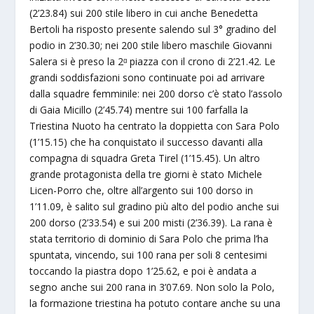
(2’23.84) sui 200 stile libero in cui anche Benedetta
Bertoli ha risposto presente salendo sul 3° gradino del
podio in 2’30.30; nei 200 stile libero maschile Giovanni
Salera si è preso la 2ᵅ piazza con il crono di 2’21.42. Le
grandi soddisfazioni sono continuate poi ad arrivare
dalla squadre femminile: nei 200 dorso c’è stato l’assolo
di Gaia Micillo (2’45.74) mentre sui 100 farfalla la
Triestina Nuoto ha centrato la doppietta con Sara Polo
(1’15.15) che ha conquistato il successo davanti alla
compagna di squadra Greta Tirel (1’15.45). Un altro
grande protagonista della tre giorni è stato Michele
Licen-Porro che, oltre all’argento sui 100 dorso in
1’11.09, è salito sul gradino più alto del podio anche sui
200 dorso (2’33.54) e sui 200 misti (2’36.39). La rana è
stata territorio di dominio di Sara Polo che prima l’ha
spuntata, vincendo, sui 100 rana per soli 8 centesimi
toccando la piastra dopo 1’25.62, e poi è andata a
segno anche sui 200 rana in 3’07.69. Non solo la Polo,
la formazione triestina ha potuto contare anche su una