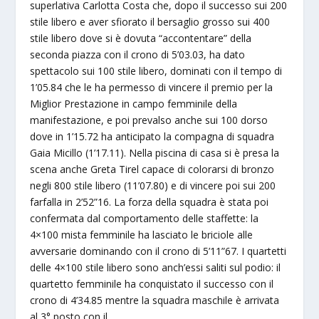
superlativa Carlotta Costa che, dopo il successo sui 200
stile libero e aver sfiorato il bersaglio grosso sui 400
stile libero dove si è dovuta “accontentare” della
seconda piazza con il crono di 5’03.03, ha dato
spettacolo sui 100 stile libero, dominati con il tempo di
1’05.84 che le ha permesso di vincere il premio per la
Miglior Prestazione in campo femminile della
manifestazione, e poi prevalso anche sui 100 dorso
dove in 1’15.72 ha anticipato la compagna di squadra
Gaia Micillo (1’17.11). Nella piscina di casa si è presa la
scena anche Greta Tirel capace di colorarsi di bronzo
negli 800 stile libero (11’07.80) e di vincere poi sui 200
farfalla in 2’52”16. La forza della squadra è stata poi
confermata dal comportamento delle staffette: la
4×100 mista femminile ha lasciato le briciole alle
avversarie dominando con il crono di 5’11”67. I quartetti
delle 4×100 stile libero sono anch’essi saliti sul podio: il
quartetto femminile ha conquistato il successo con il
crono di 4’34.85 mentre la squadra maschile è arrivata
al 3° posto con il