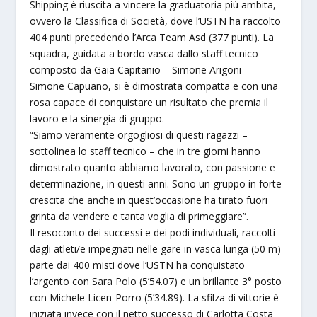
Shipping è riuscita a vincere la graduatoria più ambita,
ovvero la Classifica di Società, dove l’USTN ha raccolto
404 punti precedendo l’Arca Team Asd (377 punti). La
squadra, guidata a bordo vasca dallo staff tecnico
composto da Gaia Capitanio – Simone Arigoni –
Simone Capuano, si è dimostrata compatta e con una
rosa capace di conquistare un risultato che premia il
lavoro e la sinergia di gruppo.
“Siamo veramente orgogliosi di questi ragazzi –
sottolinea lo staff tecnico – che in tre giorni hanno
dimostrato quanto abbiamo lavorato, con passione e
determinazione, in questi anni. Sono un gruppo in forte
crescita che anche in quest’occasione ha tirato fuori
grinta da vendere e tanta voglia di primeggiare”.
Il resoconto dei successi e dei podi individuali, raccolti
dagli atleti/e impegnati nelle gare in vasca lunga (50 m)
parte dai 400 misti dove l’USTN ha conquistato
l’argento con Sara Polo (5’54.07) e un brillante 3° posto
con Michele Licen-Porro (5’34.89). La sfilza di vittorie è
iniziata invece con il netto successo di Carlotta Costa