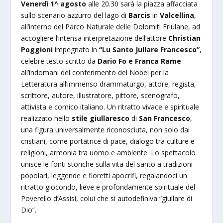
Venerdì 1^ agosto
alle 20.30 sarà la piazza affacciata
sullo scenario azzurro del lago di
Barcis
in
Valcellina
,
all’interno del Parco Naturale delle Dolomiti Friulane, ad
accogliere l’intensa interpretazione dell’attore
Christian
Poggioni
impegnato in
“Lu Santo Jullare Francesco”
,
celebre testo scritto da
Dario Fo e Franca Rame
all’indomani del conferimento del Nobel per la
Letteratura all’immenso drammaturgo, attore, regista,
scrittore, autore, illustratore, pittore, scenografo,
attivista e comico italiano. Un ritratto vivace e spirituale
realizzato nello
stile giullaresco
di
San Francesco
,
una figura universalmente riconosciuta, non solo dai
cristiani, come portatrice di pace, dialogo tra culture e
religioni, armonia tra uomo e ambiente. Lo spettacolo
unisce le fonti storiche sulla vita del santo a tradizioni
popolari, leggende e fioretti apocrifi, regalandoci un
ritratto giocondo, lieve e profondamente spirituale del
Poverello d’Assisi, colui che si autodefiniva “giullare di
Dio”.