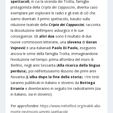
spettacoli
, in cui la vicenda dei Trotta, famiglia
protagonista della
Cripta dei Cappuccini
, diventa caso
esemplare per esplorare le radici e gli esiti di ciò che
siamo diventati. Il primo spettacolo, basato sulla
riduzione teatrale della
Cripta dei Cappuccini
, racconta
la dissoluzione dell’impero asburgico e le sue
conseguenze. Gli
altri due
sono il risultato di due
nuove commissioni letterarie, una
slovena
di
Goran
Vojnović
e una italianadi
Paolo Di Paolo,
eseguono
ancora le orme della famiglia Trotta, immaginandone
l’evoluzione nel tempo: prima all’ombra del muro di
Berlino, negli anni Sessanta (
Alla ricerca della lingua
perduta
), poi nell’entusiasmo illusorio dei primi anni
Novanta (
L’alba dopo la fine della storia
). I tre testi
saranno pubblicati in italiano e sloveno da
Bottega
Errante
e diventeranno in seguito tre radiodrammi (sia
in italiano, sia in sloveno).
Per approfondire:
https://www.mittelfest.org/inabili-alla-
morte-nezmozni-umreti-spettacoli/