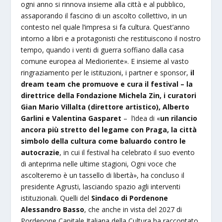
ogni anno si rinnova insieme alla città e al pubblico,
assaporando il fascino di un ascolto collettivo, in un
contesto nel quale l’impresa si fa cultura. Quest’anno
intorno a libri e a protagonisti che restituiscono il nostro
tempo, quando i venti di guerra soffiano dalla casa
comune europea al Medioriente». E insieme al vasto
ringraziamento per le istituzioni, i partner e sponsor,
il
dream team che promuove e cura il festival – la
direttrice della Fondazione Michela Zin, i curatori
Gian Mario Villalta (direttore artistico), Alberto
Garlini e Valentina Gasparet
– l’idea di «
un rilancio
ancora più stretto del legame con Praga, la città
simbolo della cultura come baluardo contro le
autocrazie
, in cui il festival ha celebrato il suo evento
di anteprima nelle ultime stagioni, Ogni voce che
ascolteremo è un tassello di libertà», ha concluso il
presidente Agrusti, lasciando spazio agli interventi
istituzionali. Quelli del
Sindaco di Pordenone
Alessandro Basso
, che anche in vista del 2027 di
Pordenone Capitale Italiana della Cultura ha raccontato