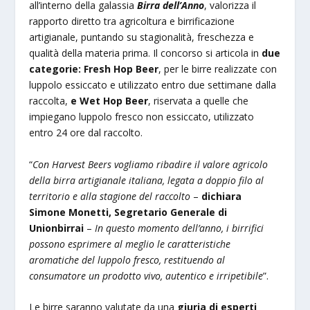
all’interno della galassia
Birra dell’Anno
, valorizza il
rapporto diretto tra agricoltura e birrificazione
artigianale, puntando su stagionalità, freschezza e
qualità della materia prima. Il concorso si articola in
due
categorie: Fresh Hop Beer
, per le birre realizzate con
luppolo essiccato e utilizzato entro due settimane dalla
raccolta,
e Wet Hop Beer
, riservata a quelle che
impiegano luppolo fresco non essiccato, utilizzato
entro 24 ore dal raccolto.
“
Con Harvest Beers vogliamo ribadire il valore agricolo
della birra artigianale italiana, legata a doppio filo al
territorio e alla stagione del raccolto
–
dichiara
Simone Monetti, Segretario Generale di
Unionbirrai
–
In questo momento dell’anno, i birrifici
possono esprimere al meglio le caratteristiche
aromatiche del luppolo fresco, restituendo al
consumatore un prodotto vivo, autentico e irripetibile
”.
Le birre saranno valutate da una
giuria di esperti