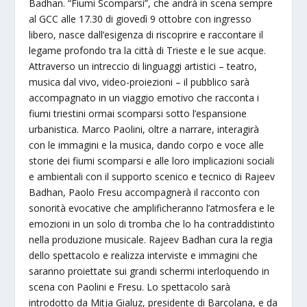
Badhan. “Fiumi Scomparsi”, che andrà in scena sempre
al GCC alle 17.30 di giovedì 9 ottobre con ingresso
libero, nasce dall’esigenza di riscoprire e raccontare il
legame profondo tra la città di Trieste e le sue acque.
Attraverso un intreccio di linguaggi artistici – teatro,
musica dal vivo, video-proiezioni – il pubblico sarà
accompagnato in un viaggio emotivo che racconta i
fiumi triestini ormai scomparsi sotto l’espansione
urbanistica. Marco Paolini, oltre a narrare, interagirà
con le immagini e la musica, dando corpo e voce alle
storie dei fiumi scomparsi e alle loro implicazioni sociali
e ambientali con il supporto scenico e tecnico di Rajeev
Badhan, Paolo Fresu accompagnerà il racconto con
sonorità evocative che amplificheranno l’atmosfera e le
emozioni in un solo di tromba che lo ha contraddistinto
nella produzione musicale. Rajeev Badhan cura la regia
dello spettacolo e realizza interviste e immagini che
saranno proiettate sui grandi schermi interloquendo in
scena con Paolini e Fresu. Lo spettacolo sarà
introdotto da Mitja Gialuz, presidente di Barcolana, e da