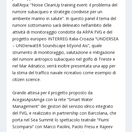
dall’Arpa: “Noise CleanUp training event: il problema del
rumore subacqueo e strategie condivise per un
ambiente marino in salute”. In questo panel il tema del
rumore sottomarino sarà delineato nell’ambito delle
attività di monitoraggio condotte da ARPA FVG e del
progetto europeo INTERREG Italia-Croazia “UNDERSEA
– UNDerwatER Soundscape bEyond Ais”, quale
strumento di monitoraggio, valutazione e mitigazione
del rumore antropico subacqueo nel golfo di Trieste e
nel Mar Adriatico; verrà inoltre presentata una app per
la stima del traffico navale ricreativo come esempio di
citizen science.
Grande attesa per il progetto proposto da
AcegasApsAmga con la rete “Smart Water
Management” dei gestori del servizio idrico integrato
del FVG, e realizzato in partnership con Barcolana, che
porta nel Sea Summit lo spettacolo teatrale “Fiumi
Scomparsi” con Marco Paolini, Paolo Fresu e Rajeev