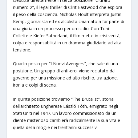
Debutta direttamente in terza posizione “Giurato
numero 2”, il legal thriller di Clint Eastwood che esplora
il peso della coscienza. Nicholas Hoult interpreta Justin
Kemp, giornalista ed ex alcolista chiamato a far parte di
una giuria in un processo per omicidio. Con Toni
Collette e Kiefer Sutherland, il film mette in crisi verità,
colpa e responsabilità in un dramma giudiziario ad alta
tensione.
Quarto posto per “I Nuovi Avengers”, che sale di una
posizione. Un gruppo di anti-eroi viene reclutato dal
governo per una missione ad alto rischio, tra azione,
ironia e colpi di scena.
In quinta posizione troviamo “The Brutalist”, storia
dell’architetto ungherese László Tóth, emigrato negli
Stati Uniti nel 1947. Un lavoro commissionato da un
cliente misterioso cambierà radicalmente la sua vita e
quella della moglie nei trent’anni successivi.