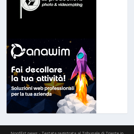
NordEst news - Testata registrata al Tribunale di Trieste in