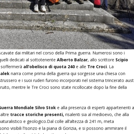
cavate dai militari nel corso della Prima guerra. Numerosi sono i
quelli dedicati al sottotenente
Alberto Balzar
, allo scrittore
Scipio
si soffermerà
all’obelisco di quota 240
e alle
Tre Croci
. La
halek
narra come prima della guerra qui sorgesse una chiesa con
istrussero e i suoi ruderi furono incorporati nel sistema trincerato aust
ruito, mentre le Tre Croci sono state ricollocate dopo la fine della
 Guerra Mondiale Silvo Stok
e alla presenza di esperti appartenenti a
 altre
tracce storiche presenti,
risalenti sia al medioevo, che alla
turalistico e geologico.Dal colle all’altezza di 241 m, meta
sono visibili l’Isonzo e la piana di Gorizia, e si possono ammirare il