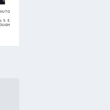
EVUTO
, S. E.
LOUGH