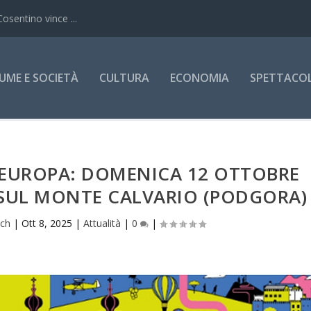
Cosentino vince ...
UME E SOCIETÀ
CULTURA
ECONOMIA
SPETTACOLI
D’EUROPA: DOMENICA 12 OTTOBRE
I SUL MONTE CALVARIO (PODGORA)
ich
|
Ott 8, 2025
|
Attualità
|
0
|