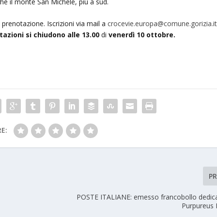
hé il monte San Michele, più a sud.
prenotazione. Iscrizioni via mail a
crocevie.europa@comune.gorizia.i
azioni si chiudono alle 13.00
di
venerdì 10 ottobre.
E:
P
N
POSTE ITALIANE: emesso francobollo dedic
Purpureus 