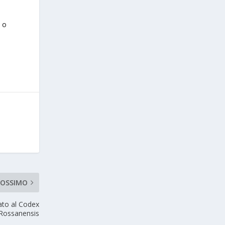
t
o
ROSSIMO
ato al Codex
Rossanensis